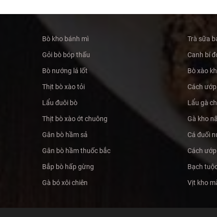
Bò kho bánh mì
Trà sữa b
Gỏi bò bóp thấu
Canh bí đỏ
Bò nướng lá lốt
Bò xào k
Thịt bò xào tỏi
Cách ướp 
Lẩu đuôi bò
Lẩu gà c
Thịt bò xào ớt chuông
Gà kho n
Gân bò hầm sả
Cá đuối n
Gân bò hầm thuốc bắc
Cách ướp 
Bắp bò hấp gừng
Bạch tuộc
Gà bó xôi chiên
Vịt kho 