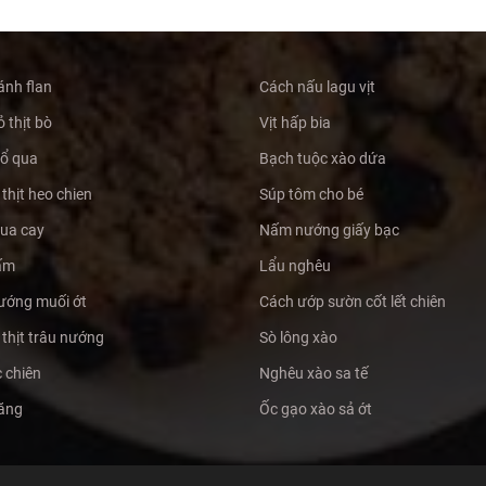
ánh flan
Cách nấu lagu vịt
 thịt bò
Vịt hấp bia
hổ qua
Bạch tuộc xào dứa
thịt heo chien
Súp tôm cho bé
hua cay
Nấm nướng giấy bạc
ấm
Lẩu nghêu
ướng muối ớt
Cách ướp sườn cốt lết chiên
thịt trâu nướng
Sò lông xào
 chiên
Nghêu xào sa tế
măng
Ốc gạo xào sả ớt