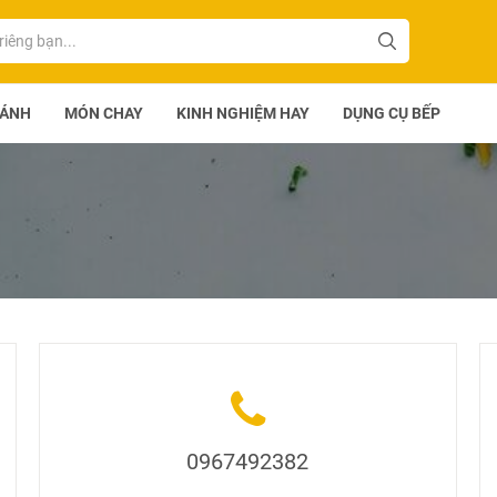
BÁNH
MÓN CHAY
KINH NGHIỆM HAY
DỤNG CỤ BẾP
0967492382