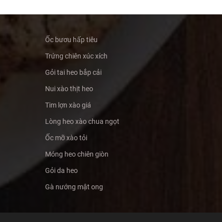
Ốc bươu hấp tiêu
Trứng chiên xúc xích
Gỏi tai heo bắp cải
Nui xào thịt heo
Tim lợn xào giá
Lòng heo xào chua ngọt
Ốc mỡ xào tỏi
Móng heo chiên giòn
Gỏi da heo
Gà nướng mật ong