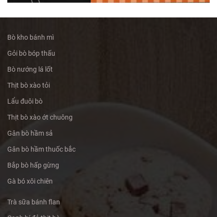
Bò kho bánh mì
Gỏi bò bóp thấu
Bò nướng lá lốt
Thịt bò xào tỏi
Lẩu đuôi bò
Thịt bò xào ớt chuông
Gân bò hầm sả
Gân bò hầm thuốc bắc
Bắp bò hấp gừng
Gà bó xôi chiên
Trà sữa bánh flan