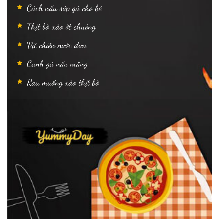
Cách nấu súp gà cho bé
Thịt bò xào ớt chuông
Vịt chiên nước dừa
Canh gà nấu măng
Rau muống xào thịt bò