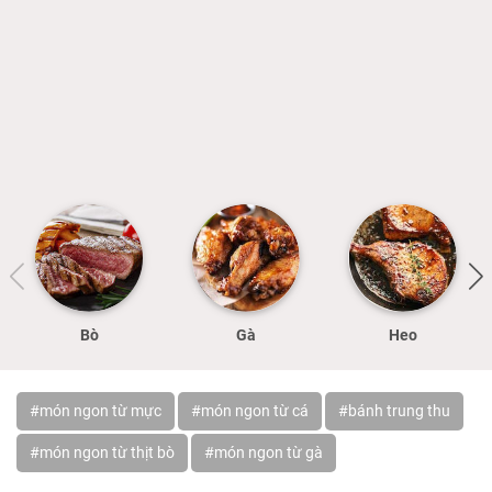
Bò
Gà
Heo
#món ngon từ mực
#món ngon từ cá
#bánh trung thu
#món ngon từ thịt bò
#món ngon từ gà