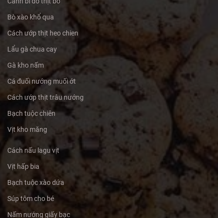
Canh bí đỏ thịt bò
Bò xào khổ qua
Cách ướp thịt heo chien
Lẩu gà chua cay
Gà kho nấm
Cá đuối nướng muối ớt
Cách ướp thịt trâu nướng
Bạch tuộc chiên
Vịt kho măng
Cách nấu lagu vịt
Vịt hấp bia
Bạch tuộc xào dứa
Súp tôm cho bé
Nấm nướng giấy bạc