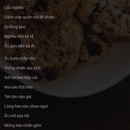
Lẩu nghêu
Cách ướp sườn cốt lết chiên
Sò lông xào
Nghêu xào sa tế
Ốc gạo xào sả ớt
Ốc bươu hấp tiêu
Trứng chiên xúc xích
Gỏi tai heo bắp cải
Nui xào thịt heo
Tim lợn xào giá
Lòng heo xào chua ngọt
Ốc mỡ xào tỏi
Móng heo chiên giòn