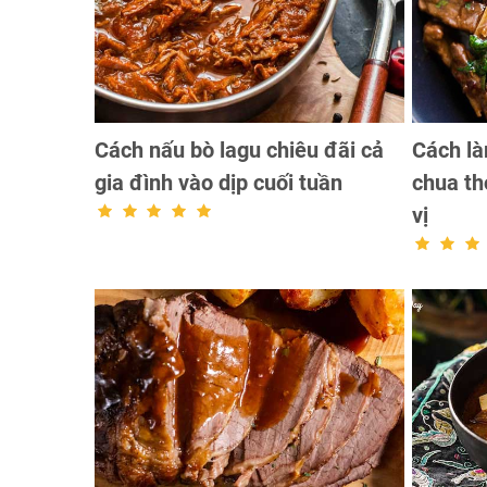
Cách nấu bò lagu chiêu đãi cả
Cách là
gia đình vào dịp cuối tuần
chua t
vị