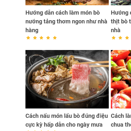
Hướng dẫn cách làm món bò
Hướng d
nướng tảng thơm ngon như nhà
thịt bò
hàng
nhà
Cách nấu món lẩu bò đúng điệu
Cách là
cực kỳ hấp dẫn cho ngày mưa
chua th