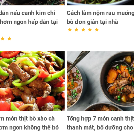
ẫn nấu canh kim chi
Cách làm nộm rau muống 
 thơm ngon hấp dẫn tại
bò đơn giản tại nhà
m món thịt bò xào cà
Tổng hợp 7 món canh thịt
ơm ngon không thể bỏ
thanh mát, bổ dưỡng cho