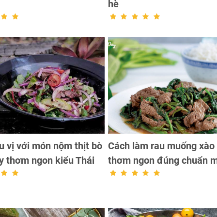
hè
u vị với món nộm thịt bò
Cách làm rau muống xào 
y thơm ngon kiểu Thái
thơm ngon đúng chuẩn 