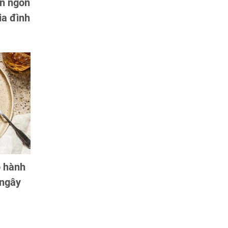
ón ngon
ia đình
o hành
 ngây