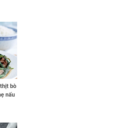
thịt bò
mẹ nấu