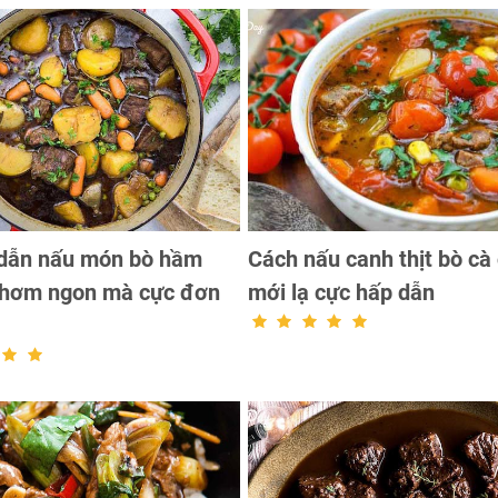
dẫn nấu món bò hầm
Cách nấu canh thịt bò cà
 thơm ngon mà cực đơn
mới lạ cực hấp dẫn