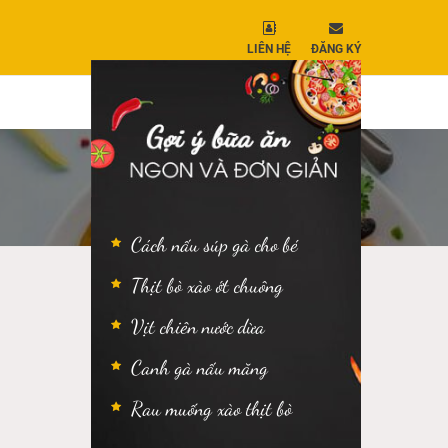
LIÊN HỆ
ĐĂNG KÝ
Cách nấu súp gà cho bé
Thịt bò xào ớt chuông
Vịt chiên nước dừa
Canh gà nấu măng
Rau muống xào thịt bò