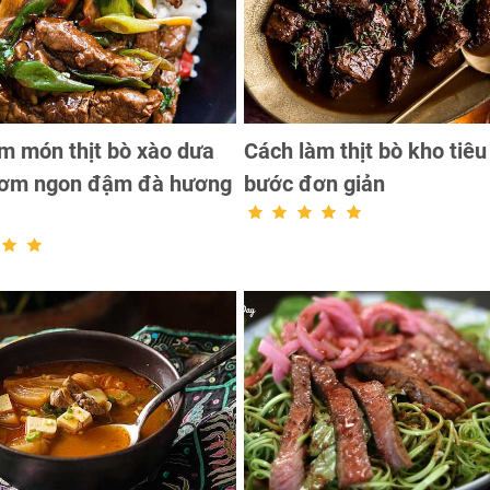
m món thịt bò xào dưa
Cách làm thịt bò kho tiêu
hơm ngon đậm đà hương
bước đơn giản