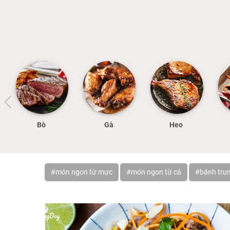
Bò
Gà
Heo
#món ngon từ mực
#món ngon từ cá
#bánh trun