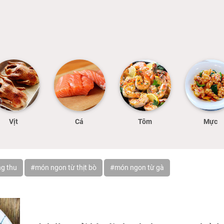
Vịt
Cá
Tôm
Mực
g thu
#món ngon từ thịt bò
#món ngon từ gà