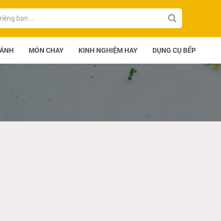
BÁNH
MÓN CHAY
KINH NGHIỆM HAY
DỤNG CỤ BẾP