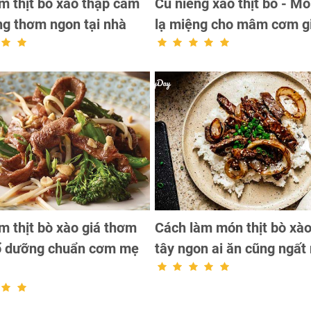
m thịt bò xào thập cẩm
Củ niễng xào thịt bò - M
g thơm ngon tại nhà
lạ miệng cho mâm cơm g
m thịt bò xào giá thơm
Cách làm món thịt bò xà
ổ dưỡng chuẩn cơm mẹ
tây ngon ai ăn cũng ngất