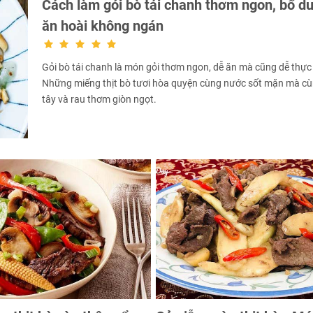
Cách làm gỏi bò tái chanh thơm ngon, bổ d
ăn hoài không ngán
Gỏi bò tái chanh là món gỏi thơm ngon, dễ ăn mà cũng dễ thực 
Những miếng thịt bò tươi hòa quyện cùng nước sốt mặn mà c
tây và rau thơm giòn ngọt.