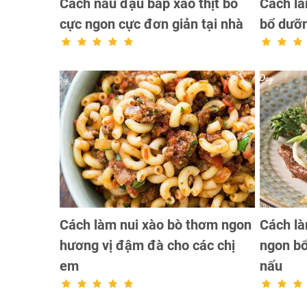
Cách nấu đậu bắp xào thịt bò
Cách là
cực ngon cực đơn giản tại nhà
bổ dưỡn
Cách làm nui xào bò thơm ngon
Cách là
hương vị đậm đà cho các chị
ngon b
em
nấu