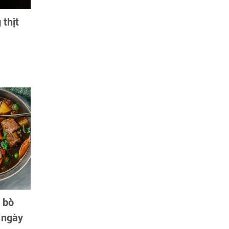
thịt
 bò
 ngày