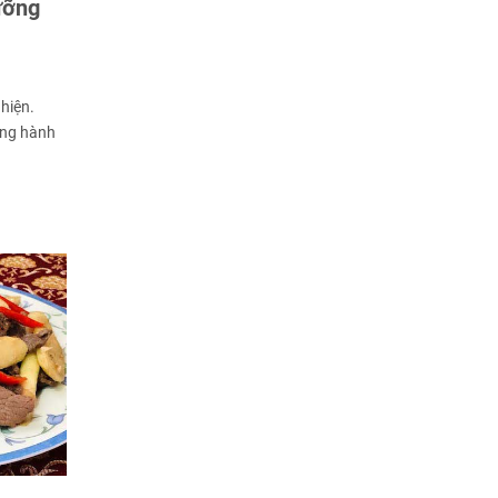
ưỡng
hiện.
ùng hành