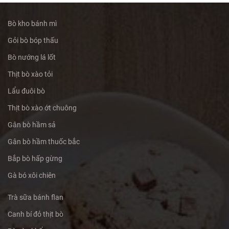
Bò kho bánh mì
Gỏi bò bóp thấu
Bò nướng lá lốt
Thịt bò xào tỏi
Lẩu đuôi bò
Thịt bò xào ớt chuông
Gân bò hầm sả
Gân bò hầm thuốc bắc
Bắp bò hấp gừng
Gà bó xôi chiên
Trà sữa bánh flan
Canh bí đỏ thịt bò