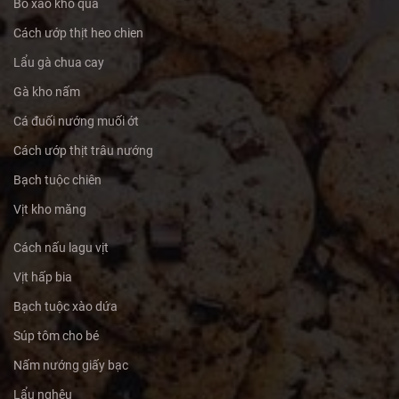
Bò xào khổ qua
Cách ướp thịt heo chien
Lẩu gà chua cay
Gà kho nấm
Cá đuối nướng muối ớt
Cách ướp thịt trâu nướng
Bạch tuộc chiên
Vịt kho măng
Cách nấu lagu vịt
Vịt hấp bia
Bạch tuộc xào dứa
Súp tôm cho bé
Nấm nướng giấy bạc
Lẩu nghêu