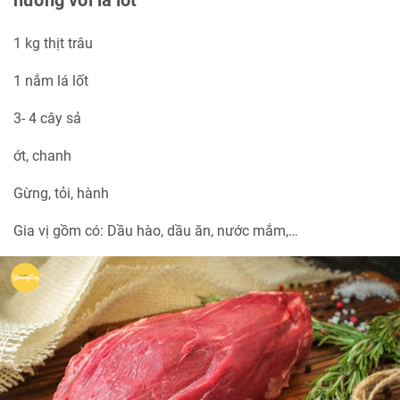
1 kg thịt trâu
1 nắm lá lốt
3- 4 cây sả
ớt, chanh
Gừng, tỏi, hành
Gia vị gồm có: Dầu hào, dầu ăn, nước mắm,…