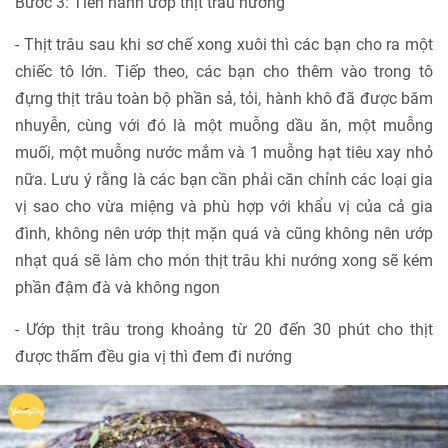
Bước 3: Tiến hành ướp thịt trâu nướng
- Thịt trâu sau khi sơ chế xong xuôi thì các bạn cho ra một
chiếc tô lớn. Tiếp theo, các bạn cho thêm vào trong tô
đựng thịt trâu toàn bộ phần sả, tỏi, hành khô đã được băm
nhuyễn, cùng với đó là một muỗng dầu ăn, một muỗng
muối, một muỗng nước mắm và 1 muỗng hạt tiêu xay nhỏ
nữa. Lưu ý rằng là các bạn cần phải căn chỉnh các loại gia
vị sao cho vừa miệng và phù hợp với khẩu vị của cả gia
đình, không nên ướp thịt mặn quá và cũng không nên ướp
nhạt quá sẽ làm cho món thịt trâu khi nướng xong sẽ kém
phần đậm đà và không ngon
- Ướp thịt trâu trong khoảng từ 20 đến 30 phút cho thịt
được thấm đều gia vị thì đem đi nướng