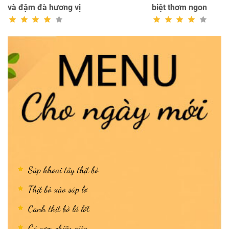
và đậm đà hương vị
biệt thơm ngon
Súp khoai tây thịt bò
Thịt bò xào súp lơ
Canh thịt bò lá lốt
Cá cơm chiên giòn