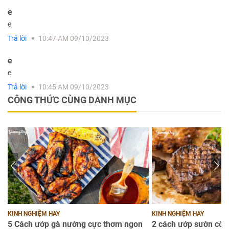
e
e
Trả lời
10:47 AM 09/10/2023
e
e
Trả lời
10:45 AM 09/10/2023
CÔNG THỨC CÙNG DANH MỤC
KINH NGHIỆM HAY
KINH NGHIỆM HAY
ng
5 Cách ướp gà nướng cực thơm ngon
2 cách ướp sườn cốt 