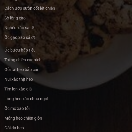
Cách ướp sườn cốt lết chiên
Sò lông xào
Nghêu xào sa tế
Ốc gạo xào sả ớt
Ốc bươu hấp tiêu
Trứng chiên xúc xích
Gỏi tai heo bắp cải
Nui xào thịt heo
Tim lợn xào giá
Lòng heo xào chua ngọt
Ốc mỡ xào tỏi
Móng heo chiên giòn
Gỏi da heo