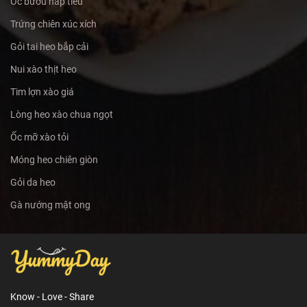
Ốc bươu hấp tiêu
Trứng chiên xúc xích
Gỏi tai heo bắp cải
Nui xào thịt heo
Tim lợn xào giá
Lòng heo xào chua ngọt
Ốc mỡ xào tỏi
Móng heo chiên giòn
Gỏi da heo
Gà nướng mật ong
Know - Love - Share