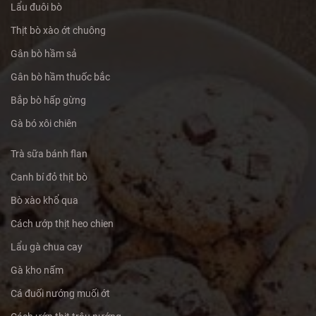
Lẩu đuôi bò
Thịt bò xào ớt chuông
Gân bò hầm sả
Gân bò hầm thuốc bắc
Bắp bò hấp gừng
Gà bó xôi chiên
Trà sữa bánh flan
Canh bí đỏ thịt bò
Bò xào khổ qua
Cách ướp thịt heo chien
Lẩu gà chua cay
Gà kho nấm
Cá đuối nướng muối ớt