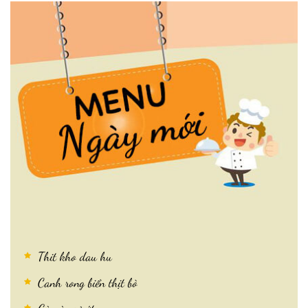
Thit kho dau hu
Canh rong biển thịt bò