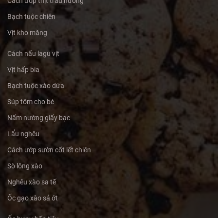
Cách ướp thịt trâu nướng
Bạch tuộc chiên
Vịt kho măng
Cách nấu lagu vịt
Vịt hấp bia
Bạch tuộc xào dứa
Súp tôm cho bé
Nấm nướng giấy bạc
Lẩu nghêu
Cách ướp sườn cốt lết chiên
Sò lông xào
Nghêu xào sa tế
Ốc gạo xào sả ớt