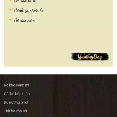
Gà xào sả ớt
Cánh gà chiên bơ
Gà xào nấm
Bò kho bánh mì
Gỏi bò bóp thấu
Bò nướng lá lốt
Thịt bò xào tỏi