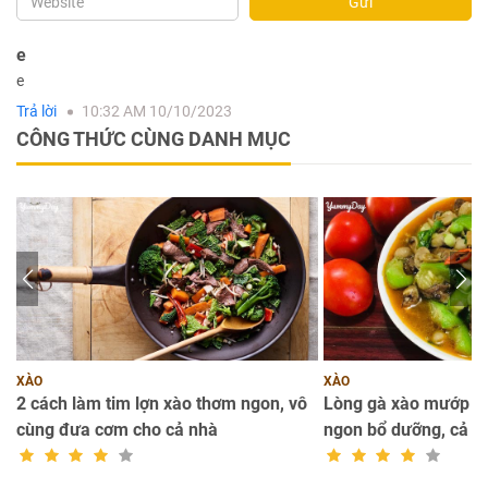
Gửi
e
e
Trả lời
10:32 AM 10/10/2023
CÔNG THỨC CÙNG DANH MỤC
XÀO
XÀO
n
2 cách làm tim lợn xào thơm ngon, vô
Lòng gà xào mướp -
cùng đưa cơm cho cả nhà
ngon bổ dưỡng, cả n