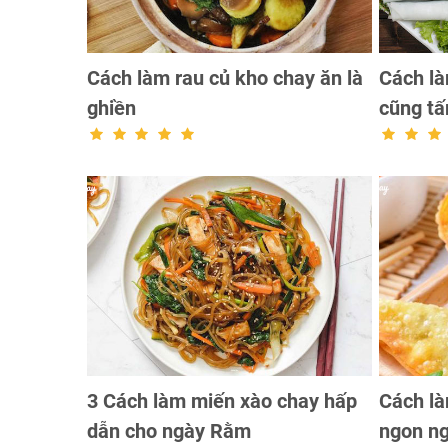
Cách làm rau củ kho chay ăn là
Cách là
ghiền
cũng tấ
3 Cách làm miến xào chay hấp
Cách l
dẫn cho ngày Rằm
ngon ng