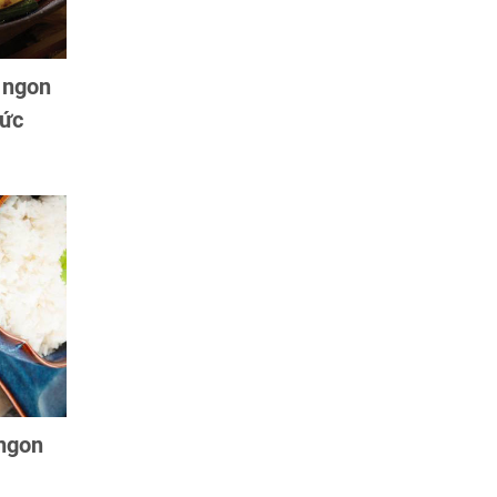
 ngon
hức
 ngon