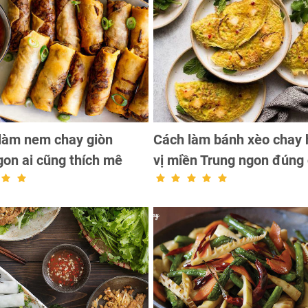
làm nem chay giòn
Cách làm bánh xèo chay
on ai cũng thích mê
vị miền Trung ngon đúng