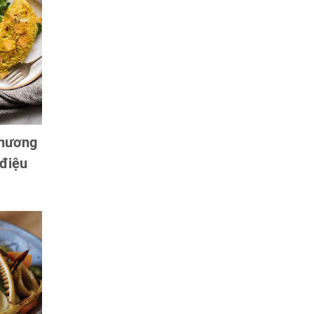
 hương
 điệu