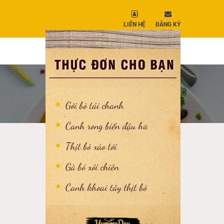
LIÊN HỆ
ĐĂNG KÝ
Gỏi bò tái chanh
Canh rong biển đậu hũ
Thịt bò xào tỏi
Gà bó xôi chiên
Canh khoai tây thịt bò