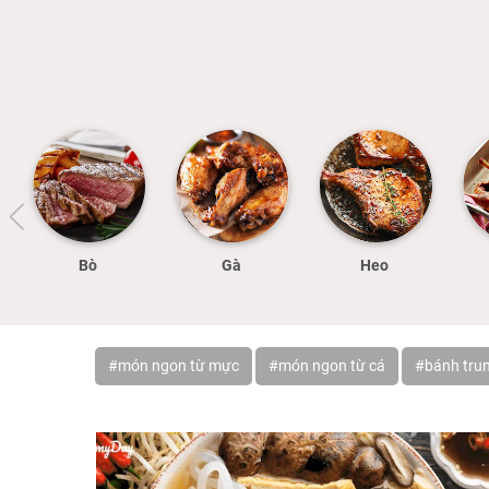
Bò
Gà
Heo
#món ngon từ mực
#món ngon từ cá
#bánh trun