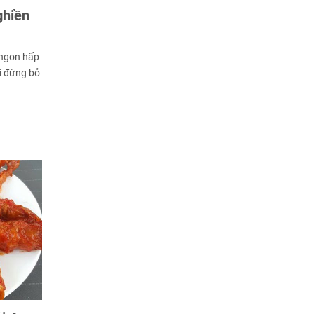
ghiền
 ngon hấp
ì đừng bỏ