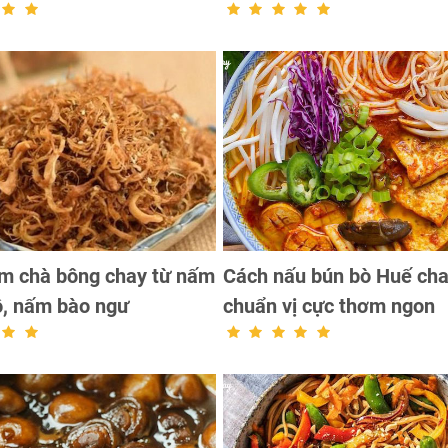
m chà bông chay từ nấm
Cách nấu bún bò Huế ch
ô, nấm bào ngư
chuẩn vị cực thơm ngon