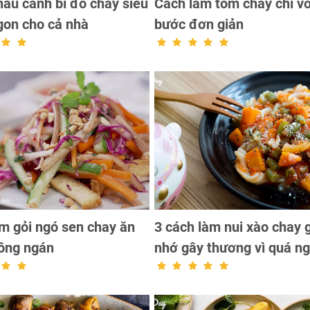
nấu canh bí đỏ chay siêu
Cách làm tôm chay chỉ vớ
gon cho cả nhà
bước đơn giản
m gỏi ngó sen chay ăn
3 cách làm nui xào chay 
ông ngán
nhớ gây thương vì quá n