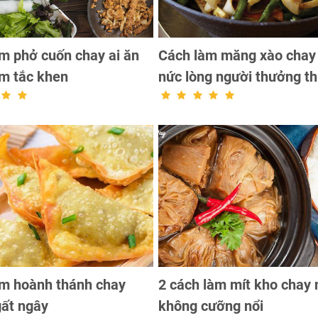
m phở cuốn chay ai ăn
Cách làm măng xào chay
m tắc khen
nức lòng người thưởng t
àm hoành thánh chay
2 cách làm mít kho chay
ất ngây
không cưỡng nổi