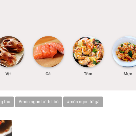
Vịt
Cá
Tôm
Mực
g thu
#món ngon từ thịt bò
#món ngon từ gà