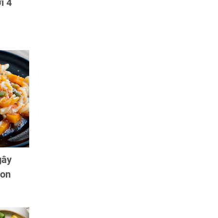
i 4
gây
gon