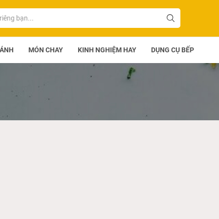
BÁNH
MÓN CHAY
KINH NGHIỆM HAY
DỤNG CỤ BẾP