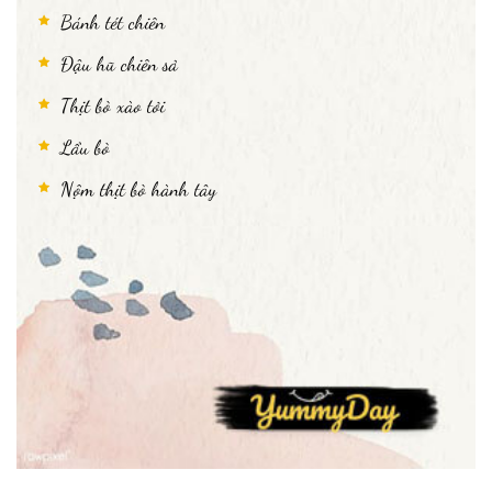
Bánh tét chiên
Đậu hũ chiên sả
Thịt bò xào tỏi
Lẩu bò
Nộm thịt bò hành tây