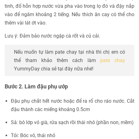
tinh, đổ hỗn hợp nước vừa pha vào trong lọ đó và đậy nắp
vào để ngâm khoảng 2 tiếng. Nếu thích ăn cay có thể cho
thêm vài lát ớt vào.
Lưu ý: Đảm bảo nước ngập cà rốt và củ cải.
Nếu muốn tự làm pate chay tại nhà thì chị em có
thể tham khảo thêm cách làm
pate chay
YummyDay chia sẻ tại đây nữa nhé!
Bước 2. Làm đậu phụ ướp
Đậu phụ chắt hết nước hoặc để ra rổ cho ráo nước. Cắt
đậu thành các miếng khoảng 0.5cm
Sả: bỏ lớp vỏ già, rửa sạch rồi thái nhỏ (phần non, mềm)
Tỏi: Bóc vỏ, thái nhỏ