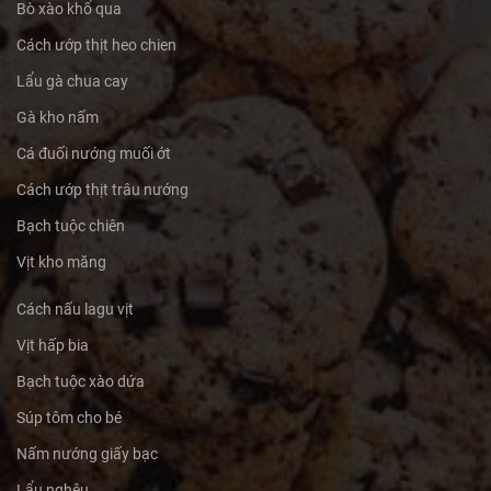
Bò xào khổ qua
Cách ướp thịt heo chien
Lẩu gà chua cay
Gà kho nấm
Cá đuối nướng muối ớt
Cách ướp thịt trâu nướng
Bạch tuộc chiên
Vịt kho măng
Cách nấu lagu vịt
Vịt hấp bia
Bạch tuộc xào dứa
Súp tôm cho bé
Nấm nướng giấy bạc
Lẩu nghêu