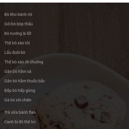
Bò kho bánh mì
Gỏi bò bóp thấu
Bò nướng lá lốt
Thịt bò xào tỏi
Lẩu đuôi bò
Thịt bò xào ớt chuông
Gân bò hầm sả
Gân bò hầm thuốc bắc
Bắp bò hấp gừng
Gà bó xôi chiên
Trà sữa bánh flan
Canh bí đỏ thịt bò