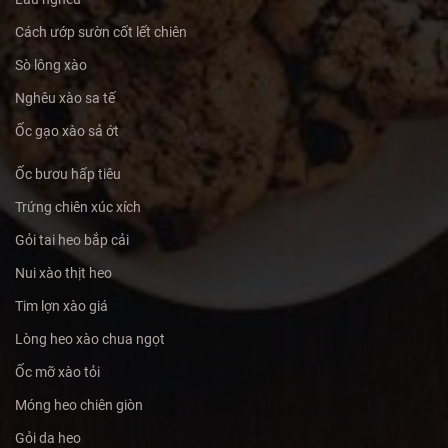
Cách ướp sườn cốt lết chiên
Sò lông xào
Nghêu xào sa tế
Ốc gạo xào sả ớt
Ốc bươu hấp tiêu
Trứng chiên xúc xích
Gỏi tai heo bắp cải
Nui xào thịt heo
Tim lợn xào giá
Lòng heo xào chua ngọt
Ốc mỡ xào tỏi
Móng heo chiên giòn
Gỏi da heo