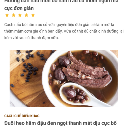
Hướng dẫn nấu món bò hầm rau củ thơm ngon mà
cực đơn giản
Cách nấu bò hầm rau củ với nguyên liệu đơn giản sẽ làm mới lạ
thêm mâm cơm gia đình bạn đấy. Vừa có thịt đủ chất dinh dưỡng lại
kèm với rau củ thanh đạm nữa.
CÁCH CHẾ BIẾN KHÁC
Đuôi heo hầm đậu đen ngọt thanh mát dịu cực bổ