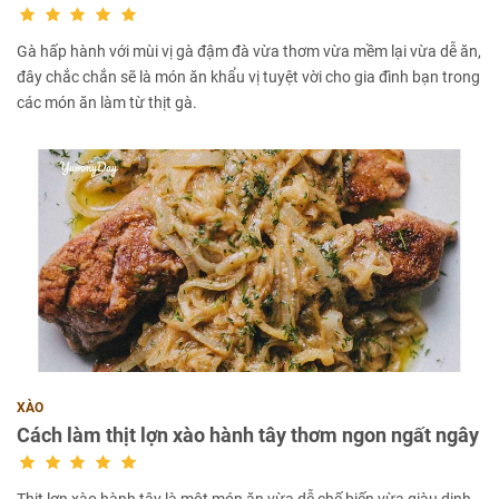
Gà hấp hành với mùi vị gà đậm đà vừa thơm vừa mềm lại vừa dễ ăn,
đây chắc chắn sẽ là món ăn khẩu vị tuyệt vời cho gia đình bạn trong
các món ăn làm từ thịt gà.
XÀO
Cách làm thịt lợn xào hành tây thơm ngon ngất ngây