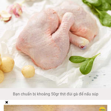
Bạn chuẩn bị khoảng 50gr thịt đùi gà để nấu súp