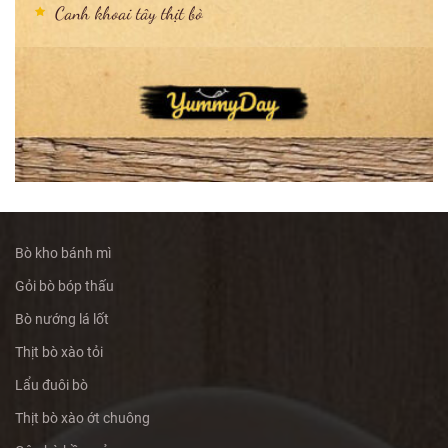
Canh khoai tây thịt bò
Bò kho bánh mì
Gỏi bò bóp thấu
Bò nướng lá lốt
Thịt bò xào tỏi
Lẩu đuôi bò
Thịt bò xào ớt chuông