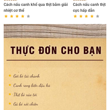
ng
Cách nấu canh khổ qua thịt bằm giải
Cách nấu canh thịt b
nhiệt cơ thể
cực hấp dẫn
Gỏi bò tái chanh
Canh rong biển đậu hũ
Thịt bò xào tỏi
Gà bó xôi chiên