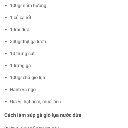
100gr nấm hương
1 củ cà rốt
1 trái dừa
300gr thịt gà lườn
10 trứng cút
1 trứng gà
100gr chả giò lụa
Hành và ngò
Gia vị: hạt nêm, muối,tiêu
Cách làm súp gà giò lụa nước dừa