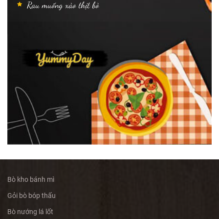
Rau muống xào thịt bò
Bò kho bánh mì
Gỏi bò bóp thấu
Bò nướng lá lốt