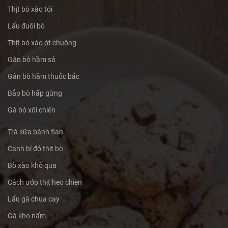
Thịt bò xào tỏi
Lẩu đuôi bò
Thịt bò xào ớt chuông
Gân bò hầm sả
Gân bò hầm thuốc bắc
Bắp bò hấp gừng
Gà bó xôi chiên
Trà sữa bánh flan
Canh bí đỏ thịt bò
Bò xào khổ qua
Cách ướp thịt heo chien
Lẩu gà chua cay
Gà kho nấm