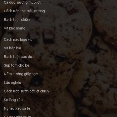
Cá đuối nướng muối ớt
Cách ướp thịt trâu nướng
Bạch tuộc chiên
Vịt kho măng
Cách nấu lagu vịt
Vịt hấp bia
Bạch tuộc xào dứa
Súp tôm cho bé
Nấm nướng giấy bạc
Lẩu nghêu
Cách ướp sườn cốt lết chiên
Sò lông xào
Nghêu xào sa tế
Ốc gạo xào sả ớt