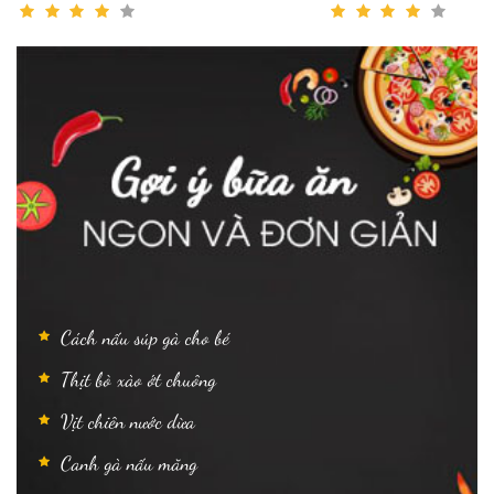
Cách nấu súp gà cho bé
Thịt bò xào ớt chuông
Vịt chiên nước dừa
Canh gà nấu măng