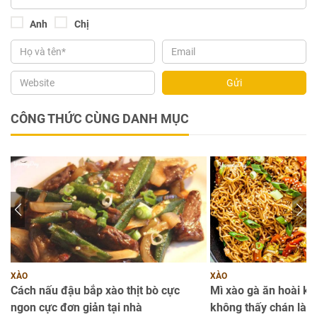
Anh
Chị
Gửi
CÔNG THỨC CÙNG DANH MỤC
XÀO
XÀO
bổ
Cách nấu đậu bắp xào thịt bò cực
Mì xào gà ăn hoài k
ngon cực đơn giản tại nhà
không thấy chán là t