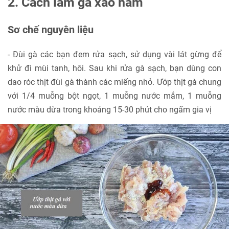
2. Cách làm gà xào nấm
Sơ chế nguyên liệu
- Đùi gà các bạn đem rửa sạch, sử dụng vài lát gừng để
khử đi mùi tanh, hôi. Sau khi rửa gà sạch, bạn dùng con
dao róc thịt đùi gà thành các miếng nhỏ. Ướp thịt gà chung
với 1/4 muỗng bột ngọt, 1 muỗng nước mắm, 1 muỗng
nước màu dừa trong khoảng 15-30 phút cho ngấm gia vị