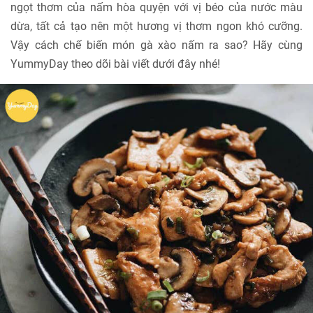
ngọt thơm của nấm hòa quyện với vị béo của nước màu
dừa, tất cả tạo nên một hương vị thơm ngon khó cưỡng.
Vậy cách chế biến món gà xào nấm ra sao? Hãy cùng
YummyDay theo dõi bài viết dưới đây nhé!