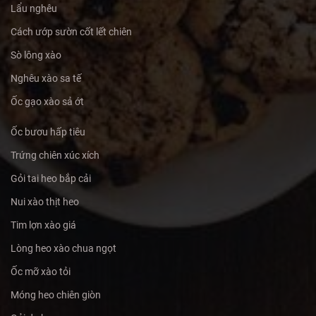
Lẩu nghêu
Cách ướp sườn cốt lết chiên
Sò lông xào
Nghêu xào sa tế
Ốc gạo xào sả ớt
Ốc bươu hấp tiêu
Trứng chiên xúc xích
Gỏi tai heo bắp cải
Nui xào thịt heo
Tim lợn xào giá
Lòng heo xào chua ngọt
Ốc mỡ xào tỏi
Móng heo chiên giòn