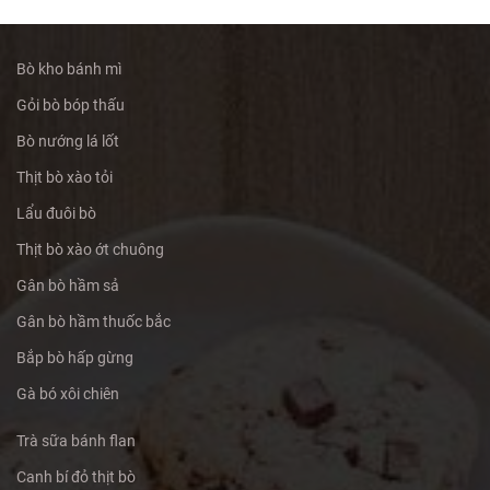
Bò kho bánh mì
Gỏi bò bóp thấu
Bò nướng lá lốt
Thịt bò xào tỏi
Lẩu đuôi bò
Thịt bò xào ớt chuông
Gân bò hầm sả
Gân bò hầm thuốc bắc
Bắp bò hấp gừng
Gà bó xôi chiên
Trà sữa bánh flan
Canh bí đỏ thịt bò