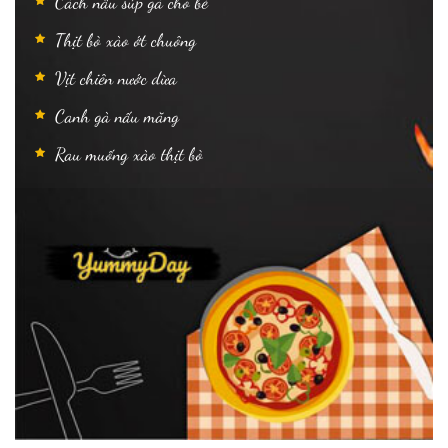
Cách nấu súp gà cho bé
Thịt bò xào ớt chuông
Vịt chiên nước dừa
Canh gà nấu măng
Rau muống xào thịt bò