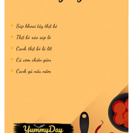
Súp khoai tây thịt bò
Thịt bò xào súp lơ
Canh thịt bò lá lốt
Cá cơm chiên giòn
Canh gà nấu nấm