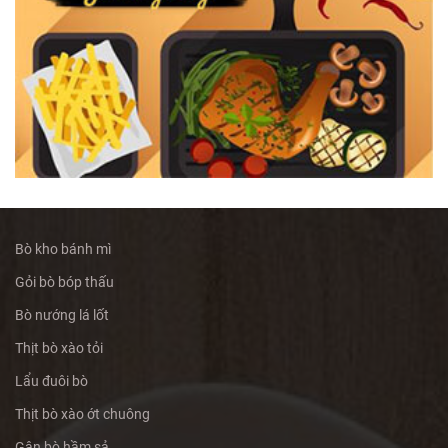
Bò kho bánh mì
Gỏi bò bóp thấu
Bò nướng lá lốt
Thịt bò xào tỏi
Lẩu đuôi bò
Thịt bò xào ớt chuông
Gân bò hầm sả