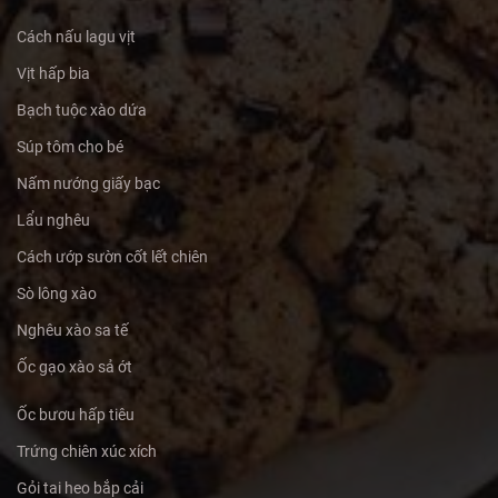
Cách nấu lagu vịt
Vịt hấp bia
Bạch tuộc xào dứa
Súp tôm cho bé
Nấm nướng giấy bạc
Lẩu nghêu
Cách ướp sườn cốt lết chiên
Sò lông xào
Nghêu xào sa tế
Ốc gạo xào sả ớt
Ốc bươu hấp tiêu
Trứng chiên xúc xích
Gỏi tai heo bắp cải