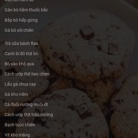
Gân bò hầm thuốc bắc
Bắp bò hấp gừng
Gà bó xôi chiên
Trà sữa bánh flan
Canh bí đỏ thịt bò
Bò xào khổ qua
Cách ướp thịt heo chien
Lẩu gà chua cay
Gà kho nấm
Cá đuối nướng muối ớt
Cách ướp thịt trâu nướng
Bạch tuộc chiên
Vịt kho măng