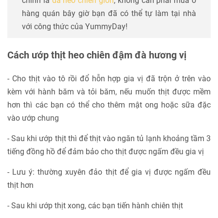
chính là
da heo chiên giòn
, không cần phải mua ở
hàng quán bây giờ bạn đã có thể tự làm tại nhà
với công thức của YummyDay!
Cách ướp thịt heo chiên đậm đà hương vị
- Cho thịt vào tô rồi đổ hỗn hợp gia vị đã trộn ở trên vào
kèm với hành băm và tỏi băm, nếu muốn thịt được mềm
hơn thì các bạn có thể cho thêm mật ong hoặc sữa đặc
vào ướp chung
- Sau khi ướp thịt thì để thịt vào ngăn tủ lạnh khoảng tầm 3
tiếng đồng hồ để đảm bảo cho thịt được ngấm đều gia vị
- Lưu ý: thường xuyên đảo thịt để gia vị được ngấm đều
thịt hơn
- Sau khi ướp thịt xong, các bạn tiến hành chiên thịt