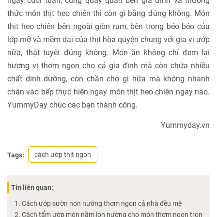
ngày cuối tuần, cùng quây quần bên gia đình và thưởng
thức món thịt heo chiên thì còn gì bằng đúng không. Món
thịt heo chiên bên ngoài giòn rụm, bên trong béo béo của
lớp mỡ và mềm dai của thịt hòa quyện chung với gia vị ướp
nữa, thật tuyệt đúng không. Món ăn không chỉ đem lại
hương vị thơm ngon cho cả gia đình mà còn chứa nhiều
chất dinh dưỡng, còn chần chờ gì nữa mà không nhanh
chân vào bếp thực hiện ngay món thịt heo chiên ngay nào.
YummyDay chúc các bạn thành công.
Yummyday.vn
cách ướp thịt ngon
Tags:
Tin liên quan:
Cách ướp sườn non nướng thơm ngon cả nhà đều mê
Cách tẩm ướp món nầm lợn nướng cho món thơm ngon trọn