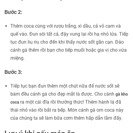
Bước 2:
Thêm coca cùng với rượu trắng, xì dầu, cả vỏ cam và
quế vào. Đun sôi tất cả, đậy vung lại rồi hạ nhỏ lửa. Tiếp
tục đun liu riu cho đến khi thấy nước sốt gần cạn. Đảo
cánh gà thêm rồi bạn cho tiếp muối hoặc gia vị cho vừa
miệng.
Bước 3:
Tiếp tục bạn đun thêm một chút nữa để nước sốt sẽ
bám đều cánh gà cho đẹp mắt là được. Cho cánh
gà kho
ra một cái đĩa rồi thưởng thức! Thêm hành lá đã
coca
thái nhỏ vào rồi bắt ra bếp. Món cánh gà om coca này
của chúng ta sẽ làm bữa cơm thêm hấp dẫn lắm đấy.