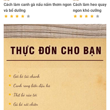
n
Cách làm canh gà nấu nấm thơm ngon
Cách làm heo quay k
và bổ dưỡng
ngon khó cưỡng
Gỏi bò tái chanh
Canh rong biển đậu hũ
Thịt bò xào tỏi
Gà bó xôi chiên