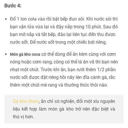
Bước 4:
Đổ 1 lon cola vào rồi bật bếp đun sôi. Khi nước sôi thì
bạn vặn lửa vừa lại và đậy nắp trong 10 phút. Sau đó
bạn mở nắp và tắt bếp, đảo lại liên tục đến thu được
nước sốt. Để nước sốt trong một chiếc bát riêng.
có thể dùng để ăn kèm cùng với cơm
Món gà kho coca
nóng hoặc cơm rang, cũng có thể là ăn vã thì bạn nên
nhạt một chút. Trước khi ăn, bạn rưới thêm 1/2 phần
nước sốt được đặt riêng hồi nãy lên đĩa cánh gà, rắc
thêm một chút mè rang và thưởng thức thôi nào.
Gà kho thơm
, ăn chỉ có nghiện, đổi một xíu nguyên
liệu kết hợp làm món gà kho trở nên đặc biệt và
thú vị hơn.