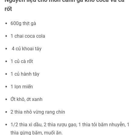
rốt
600g thịt gà
1 chai coca cola
4 củ khoai tây
1 củ cà rốt
1 củ hành tây
1 lọn miến
Ớt khô, ớt xanh
2 thìa nhỏ vừng rang chín
1/2 thìa xì dầu, 2 thìa rượu gạo, 1 thìa tỏi băm nhuyễn, 1
thìa gừng băm, muối ăn.