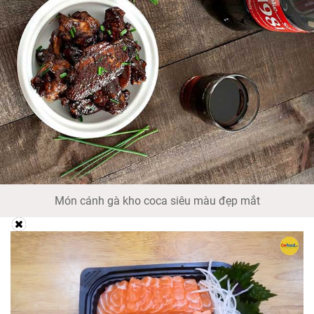
Món cánh gà kho coca siêu màu đẹp mắt