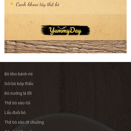
Canh khoai tây thịt bò
Bò kho bánh mì
Gỏi bò bóp thấu
Bò nướng lá lốt
Thịt bò xào tỏi
Lẩu đuôi bò
Thịt bò xào ớt chuông