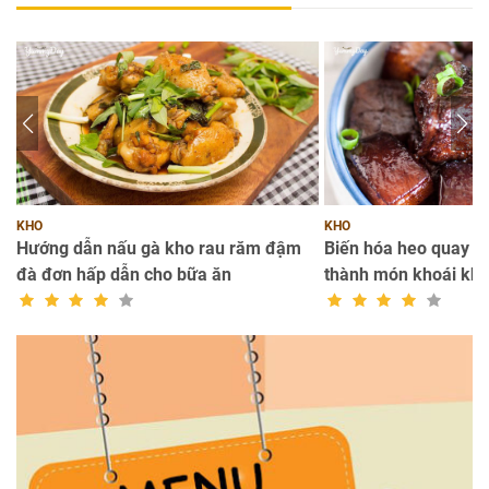
KHO
KHO
a
Hướng dẫn nấu gà kho rau răm đậm
Biến hóa heo quay k
đà đơn hấp dẫn cho bữa ăn
thành món khoái kh