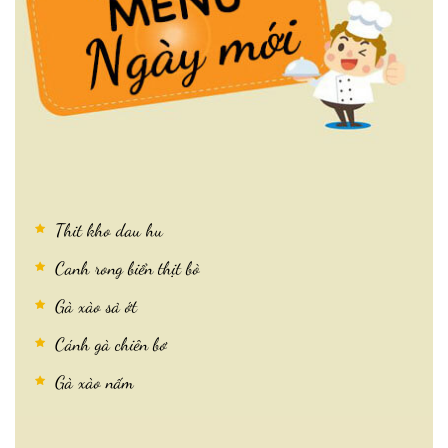
Thit kho dau hu
Canh rong biển thịt bò
Gà xào sả ớt
Cánh gà chiên bơ
Gà xào nấm