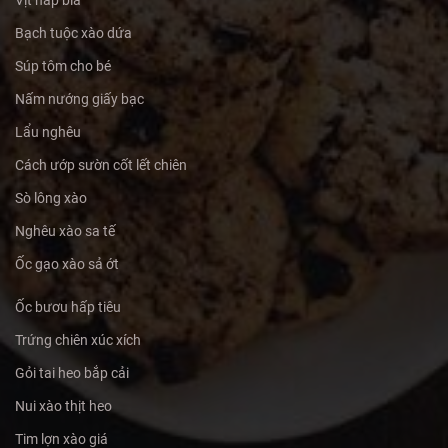
Vịt hấp bia
Bạch tuộc xào dứa
Súp tôm cho bé
Nấm nướng giấy bạc
Lẩu nghêu
Cách ướp sườn cốt lết chiên
Sò lông xào
Nghêu xào sa tế
Ốc gạo xào sả ớt
Ốc bươu hấp tiêu
Trứng chiên xúc xích
Gỏi tai heo bắp cải
Nui xào thịt heo
Tim lợn xào giá