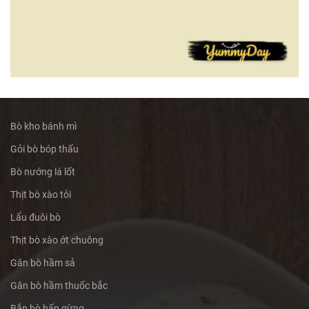
Bò kho bánh mì
Gỏi bò bóp thấu
Bò nướng lá lốt
Thịt bò xào tỏi
Lẩu đuôi bò
Thịt bò xào ớt chuông
Gân bò hầm sả
Gân bò hầm thuốc bắc
Bắp bò hấp gừng