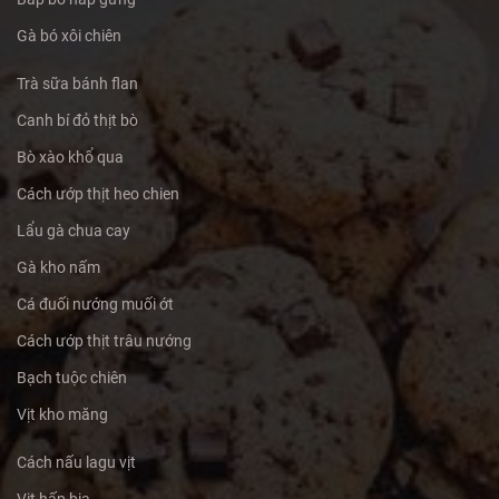
Gà bó xôi chiên
Trà sữa bánh flan
Canh bí đỏ thịt bò
Bò xào khổ qua
Cách ướp thịt heo chien
Lẩu gà chua cay
Gà kho nấm
Cá đuối nướng muối ớt
Cách ướp thịt trâu nướng
Bạch tuộc chiên
Vịt kho măng
Cách nấu lagu vịt