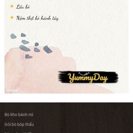
Lẩu bò
Nộm thịt bò hành tây
Bò kho bánh mì
Gỏi bò bóp thấu