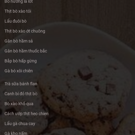
Bò nướng lá lốt
Thịt bò xào tỏi
Lẩu đuôi bò
Thịt bò xào ớt chuông
Gân bò hầm sả
Gân bò hầm thuốc bắc
Bắp bò hấp gừng
Gà bó xôi chiên
Trà sữa bánh flan
Canh bí đỏ thịt bò
Bò xào khổ qua
Cách ướp thịt heo chien
Lẩu gà chua cay
Gà kho nấm