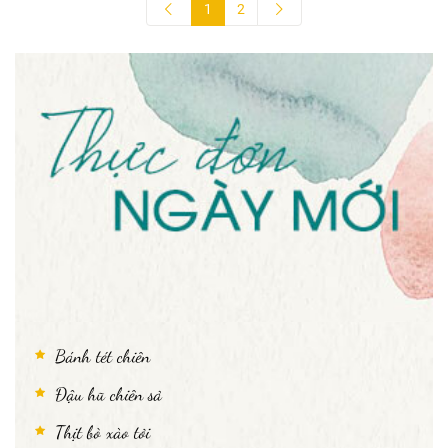
1
2
Bánh tét chiên
Đậu hũ chiên sả
Thịt bò xào tỏi