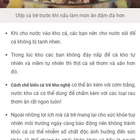
Ướp cá trê trước khi nấu làm món ăn đậm đà hơn
Khi cho nước vào kho cá, các bạn nên cho nước sôi để
cá không bị tanh nhen.
Trong lúc kho các bạn không đậy nắp để cá kho tự
nhiên và mềm tự nhiên thì thịt cá sẽ thơm và săn hơn
đó.
có thể ăn kèm với cơm trắng,
Cách chế biến cá trê kho nghệ
nước kho cá có thể dùng để chấm kèm với các loại rau
thơm ăn rất ngon luôn!
Ngoài những lợi ích mà cá trê mang lại cho sức khỏe tuy
nhiên môi trường ngày càng báo động nên không tránh
khỏi cá có thể nhiễm số chất độc ảnh hưởng đến sức