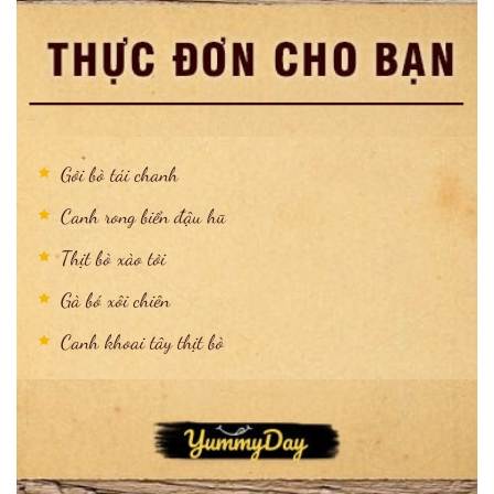
Gỏi bò tái chanh
Canh rong biển đậu hũ
Thịt bò xào tỏi
Gà bó xôi chiên
Canh khoai tây thịt bò