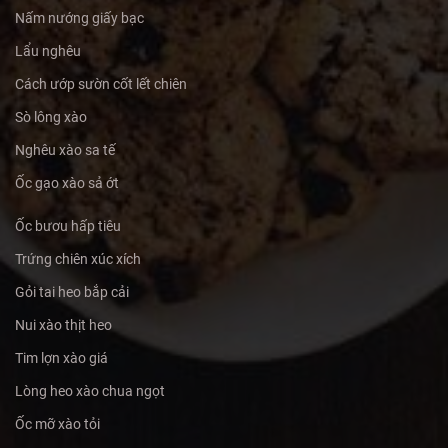
Nấm nướng giấy bạc
Lẩu nghêu
Cách ướp sườn cốt lết chiên
Sò lông xào
Nghêu xào sa tế
Ốc gạo xào sả ớt
Ốc bươu hấp tiêu
Trứng chiên xúc xích
Gỏi tai heo bắp cải
Nui xào thịt heo
Tim lợn xào giá
Lòng heo xào chua ngọt
Ốc mỡ xào tỏi