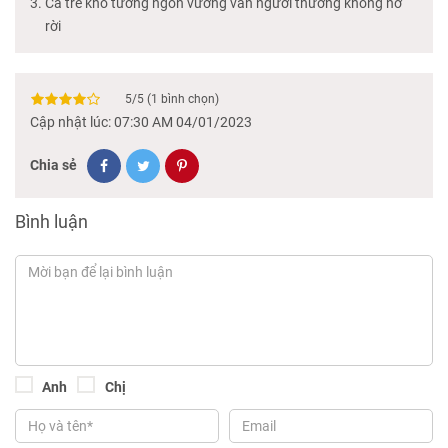
Cá trê kho tương ngon vương vấn người thương không nỡ
rời
5
/
5
(
1
bình chọn)
Cập nhật lúc: 07:30 AM 04/01/2023
Chia sẻ
Bình luận
Anh
Chị