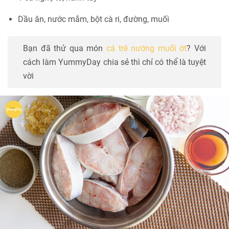
Dầu ăn, nước mắm, bột cà ri, đường, muối
Bạn đã thử qua món
cá trê nướng muối ớt
? Với
cách làm YummyDay chia sẻ thì chỉ có thể là tuyệt
vời