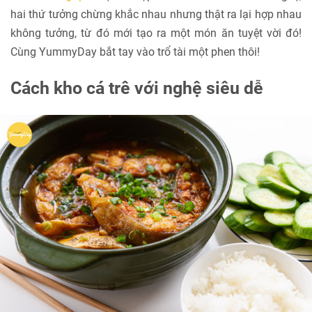
hai thứ tưởng chừng khắc nhau nhưng thật ra lại hợp nhau
không tưởng, từ đó mới tạo ra một món ăn tuyệt vời đó!
Cùng YummyDay bắt tay vào trổ tài một phen thôi!
Cách kho cá trê với nghệ siêu dễ