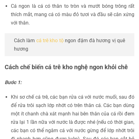
Cá ngon là cá có thân to tròn và mướt bóng trông rất
thích mắt, mang cá có màu đỏ tươi và đầu sẽ cân xứng
với thân.
Cách làm
cá trê kho tộ
ngon đậm đà hương vị quê
hương
Cách chế biến cá trê kho nghệ ngon khỏi chê
Bước 1:
Khi sơ chế cá trê, các bạn rửa cá với nước muối, sau đó
để rửa trôi sạch lớp nhớt có trên thân cá. Các bạn dùng
một ít chanh chà xát mạnh hai bên thân của cá rồi đem
rửa lại 1 lần nữa với nước là được nhé (nếu có thời gian,
các bạn có thể ngâm cá với nước gừng để lớp nhớt trôi
đi nhanh hơn cũng được luôn). Sau đó các bạn cắt bỏ