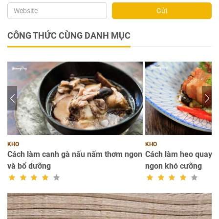
Gửi
CÔNG THỨC CÙNG DANH MỤC
KHO
KHO
n
Cách làm canh gà nấu nấm thơm ngon
Cách làm heo quay k
và bổ dưỡng
ngon khó cưỡng