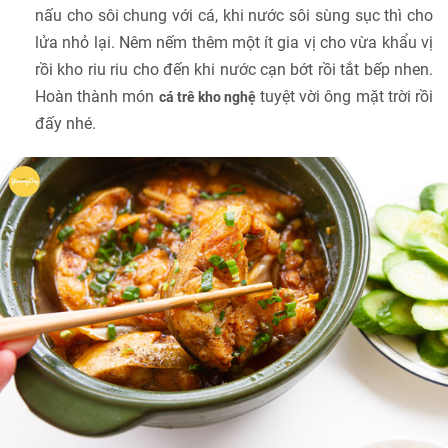
nấu cho sôi chung với cá, khi nước sôi sùng sục thì cho
lửa nhỏ lại. Nêm nếm thêm một ít gia vị cho vừa khẩu vị
rồi kho riu riu cho đến khi nước cạn bớt rồi tắt bếp nhen.
Hoàn thành món
tuyệt vời ông mặt trời rồi
cá trê kho nghệ
đấy nhé.