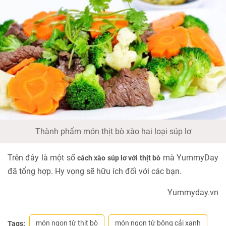
Thành phẩm món thịt bò xào hai loại súp lơ
Trên đây là một số
mà YummyDay
cách xào súp lơ với thịt bò
đã tổng hợp. Hy vọng sẽ hữu ích đối với các bạn.
Yummyday.vn
món ngon từ thịt bò
món ngon từ bông cải xanh
Tags: