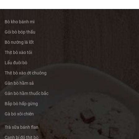
Bò kho bánh mì
Gỏi bò bóp thấu
Bò nướng lá lốt
Thịt bò xào tỏi
Lẩu đuôi bò
Thịt bò xào ớt chuông
Gân bò hầm sả
Gân bò hầm thuốc bắc
Bắp bò hấp gừng
Gà bó xôi chiên
Trà sữa bánh flan
Canh bí đỏ thịt bò