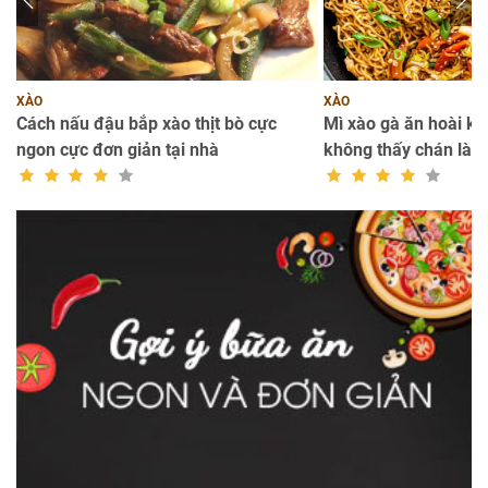
XÀO
XÀO
bổ
Cách nấu đậu bắp xào thịt bò cực
Mì xào gà ăn hoài k
ngon cực đơn giản tại nhà
không thấy chán là t