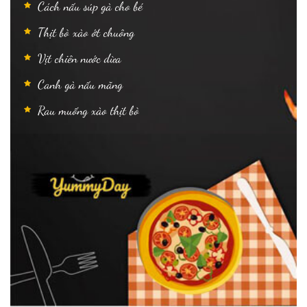
Cách nấu súp gà cho bé
Thịt bò xào ớt chuông
Vịt chiên nước dừa
Canh gà nấu măng
Rau muống xào thịt bò