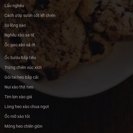
Lẩu nghêu
Cách ướp sườn cốt lết chiên
Sò lông xào
Nghêu xào sa tế
Ốc gạo xào sả ớt
Ốc bươu hấp tiêu
Trứng chiên xúc xích
Gỏi tai heo bắp cải
Nui xào thịt heo
Tim lợn xào giá
Lòng heo xào chua ngọt
Ốc mỡ xào tỏi
Móng heo chiên giòn