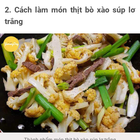
2. Cách làm món thịt bò xào súp lơ
trắng
Thành phẩm món thịt bò xào súp lơ trắng