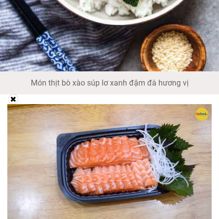
Món thịt bò xào súp lơ xanh đậm đà hương vị