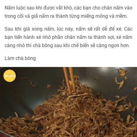
Nấm luộc sau khi được vắt khô, các bạn cho chân nấm vào
trong cối và giã nấm ra thành từng miếng mỏng và mềm.
Sau khi giã xong nấm, lúc này, nấm sẽ rất dễ để xé. Các
bạn tiến hành xé nhỏ phần chân nấm ra thành sợi, xé nấm
càng nhỏ thì chà bông sau khi chế biến sẽ càng ngon hơn.
Làm chà bông