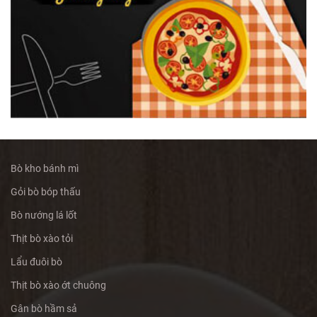
Bò kho bánh mì
Gỏi bò bóp thấu
Bò nướng lá lốt
Thịt bò xào tỏi
Lẩu đuôi bò
Thịt bò xào ớt chuông
Gân bò hầm sả