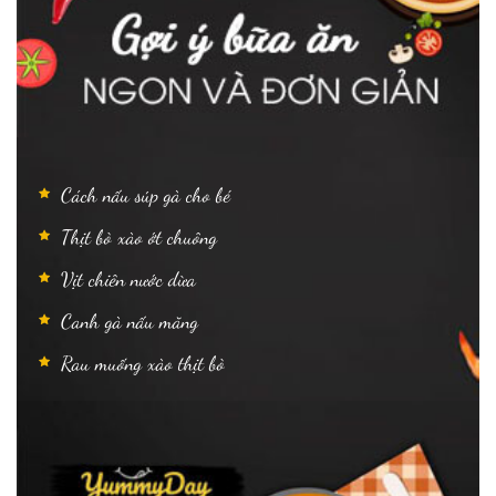
Cách nấu súp gà cho bé
Thịt bò xào ớt chuông
Vịt chiên nước dừa
Canh gà nấu măng
Rau muống xào thịt bò