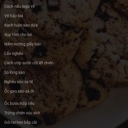
Cách nấu lagu vịt
Vịt hấp bia
Bạch tuộc xào dứa
Súp tôm cho bé
Nấm nướng giấy bạc
Lẩu nghêu
Cách ướp sườn cốt lết chiên
Sò lông xào
Nghêu xào sa tế
Ốc gạo xào sả ớt
Ốc bươu hấp tiêu
Trứng chiên xúc xích
Gỏi tai heo bắp cải