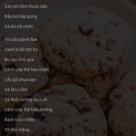
Gân bò hầm thuốc bắc
Bắp bò hấp gừng
Gà bó xôi chiên
Trà sữa bánh flan
Canh bí đỏ thịt bò
Bò xào khổ qua
Cách ướp thịt heo chien
Lẩu gà chua cay
Gà kho nấm
Cá đuối nướng muối ớt
Cách ướp thịt trâu nướng
Bạch tuộc chiên
Vịt kho măng