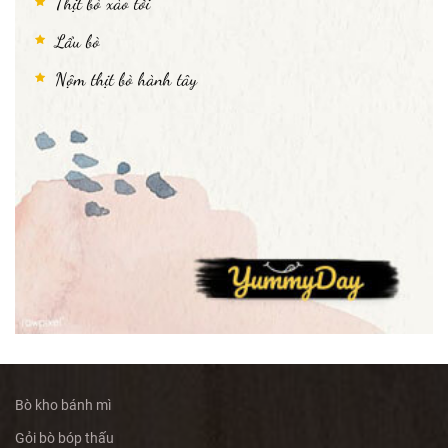
Thịt bò xào tỏi
Lẩu bò
Nộm thịt bò hành tây
Bò kho bánh mì
Gỏi bò bóp thấu