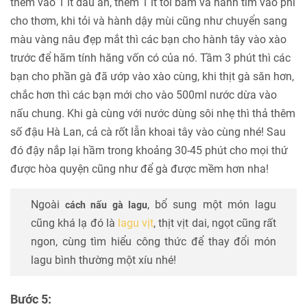
thêm vào 1 ít dầu ăn, thêm 1 ít tỏi băm và hành tím vào phi
cho thơm, khi tỏi và hành dậy mùi cũng như chuyển sang
màu vàng nâu đẹp mắt thì các bạn cho hành tây vào xào
trước để hãm tính hăng vốn có của nó. Tầm 3 phút thì các
bạn cho phần gà đã ướp vào xào cùng, khi thịt gà săn hơn,
chắc hơn thì các bạn mới cho vào 500ml nước dừa vào
nấu chung. Khi gà cùng với nước dùng sôi nhẹ thì thả thêm
số đậu Hà Lan, cả cà rốt lẫn khoai tây vào cùng nhé! Sau
đó đậy nắp lại hầm trong khoảng 30-45 phút cho mọi thứ
được hòa quyện cũng như để gà được mềm hơn nha!
Ngoài
, bổ sung một món lagu
cách nấu gà lagu
cũng khá lạ đó là
lagu vịt
, thịt vịt dai, ngọt cũng rất
ngon, cùng tìm hiểu công thức để thay đổi món
lagu bình thường một xíu nhé!
Bước 5: