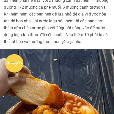
dần nên phải nếm lại với 2 muỗng canh hạt nêm, 4 muỗng
đường, 1/2 muỗng cà phê muối, 5 muỗng canh tương và.
Khi nêm nếm, các bạn nên để lửa nhỏ để gia vị được hòa
tan dễ hơn nha, khi nước lagu sôi thêm thì các bạn cho
thêm nửa chén nước pha với 20gr bột năng vào để nước
dùng lagu tạo được độ sệt chuẩn. Nấu thêm 10 phút là có
thể tắt bếp và thưởng thức món
nha!
gà lagu