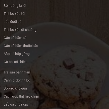
Bò nướng lá lốt
Thịt bò xào tỏi
Lẩu đuôi bò
Thịt bò xào ớt chuông
Gân bò hầm sả
Gân bò hầm thuốc bắc
Bắp bò hấp gừng
Gà bó xôi chiên
Trà sữa bánh flan
Canh bí đỏ thịt bò
Bò xào khổ qua
Cách ướp thịt heo chien
Lẩu gà chua cay