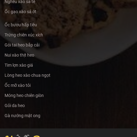
Nghêu xào sa tế
Ốc gạo xào sả ớt
Ốc bươu hấp tiêu
Trứng chiên xúc xích
Gỏi tai heo bắp cải
Nui xào thịt heo
Tim lợn xào giá
Lòng heo xào chua ngọt
Ốc mỡ xào tỏi
Móng heo chiên giòn
Gỏi da heo
Gà nướng mật ong