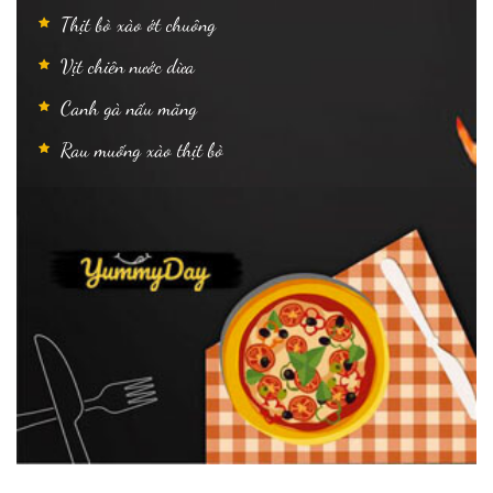
Thịt bò xào ớt chuông
Vịt chiên nước dừa
Canh gà nấu măng
Rau muống xào thịt bò