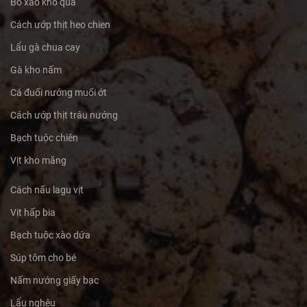
Bò xào khổ qua
Cách ướp thịt heo chien
Lẩu gà chua cay
Gà kho nấm
Cá đuối nướng muối ớt
Cách ướp thịt trâu nướng
Bạch tuộc chiên
Vịt kho măng
Cách nấu lagu vịt
Vịt hấp bia
Bạch tuộc xào dứa
Súp tôm cho bé
Nấm nướng giấy bạc
Lẩu nghêu