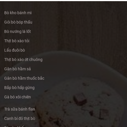
Bò kho bánh mì
Gỏi bò bóp thấu
Bò nướng lá lốt
Thịt bò xào tỏi
Lẩu đuôi bò
Thịt bò xào ớt chuông
Gân bò hầm sả
Gân bò hầm thuốc bắc
Bắp bò hấp gừng
Gà bó xôi chiên
Trà sữa bánh flan
Canh bí đỏ thịt bò