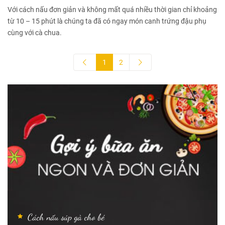
Với cách nấu đơn giản và không mất quá nhiều thời gian chỉ khoảng
từ 10 – 15 phút là chúng ta đã có ngay món canh trứng đậu phụ
cùng với cà chua.
1
2
Cách nấu súp gà cho bé