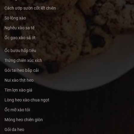
Cách ướp sườn cốt lết chiên
Sò lông xào
Nghêu xào sa tế
Ốc gạo xào sả ớt
Ốc bươu hấp tiêu
Trứng chiên xúc xích
Gỏi tai heo bắp cải
Nui xào thịt heo
Tim lợn xào giá
Lòng heo xào chua ngọt
Ốc mỡ xào tỏi
Móng heo chiên giòn
Gỏi da heo