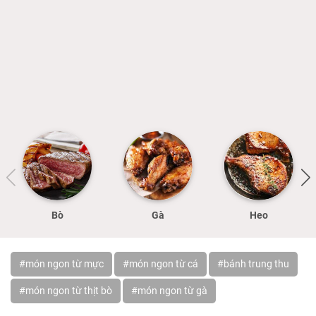
Bò
Gà
Heo
#món ngon từ mực
#món ngon từ cá
#bánh trung thu
#món ngon từ thịt bò
#món ngon từ gà