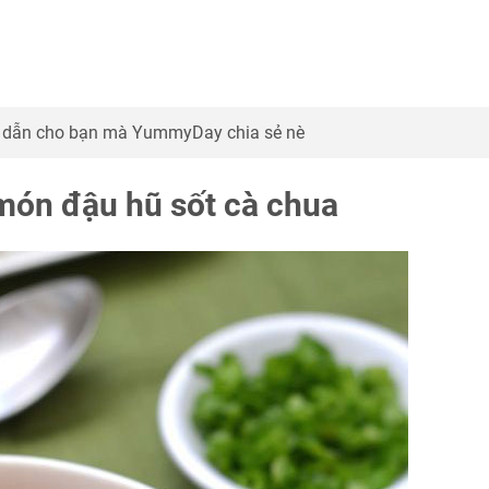
 dẫn cho bạn mà YummyDay chia sẻ nè
 món đậu hũ sốt cà chua