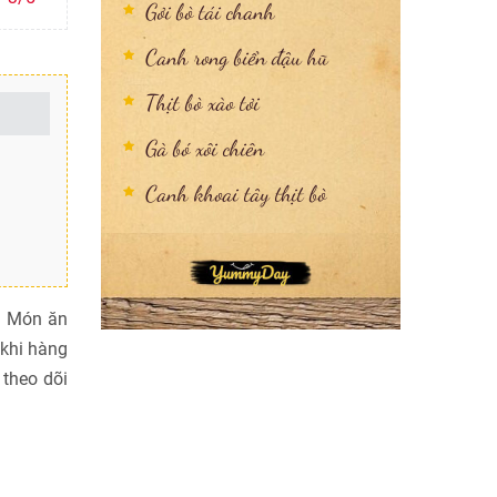
Gỏi bò tái chanh
Canh rong biển đậu hũ
Thịt bò xào tỏi
Gà bó xôi chiên
Canh khoai tây thịt bò
m. Món ăn
 khi hàng
 theo dõi