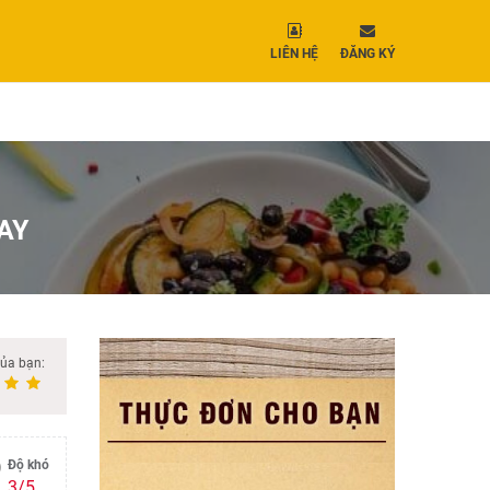
LIÊN HỆ
ĐĂNG KÝ
AY
của bạn:
Độ khó
3/5