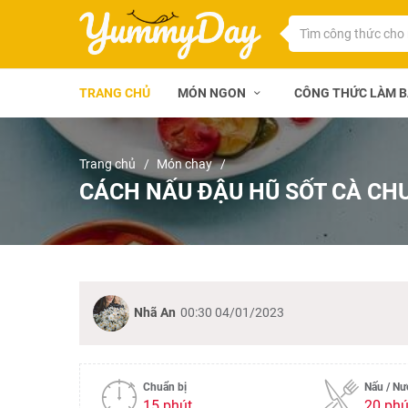
TRANG CHỦ
MÓN NGON
CÔNG THỨC LÀM 
Trang chủ
Món chay
CÁCH NẤU ĐẬU HŨ SỐT CÀ CH
Nhã An
00:30 04/01/2023
Chuẩn bị
Nấu / N
15 phút
20 phú