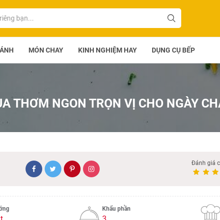
BÁNH
MÓN CHAY
KINH NGHIỆM HAY
DỤNG CỤ BẾP
UA THƠM NGON TRỌN VỊ CHO NGÀY CH
Đánh giá 
ướng
Khẩu phần
t
3