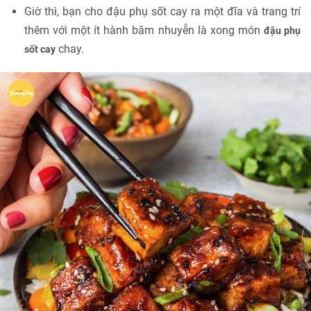
Giờ thì, bạn cho đậu phụ sốt cay ra một đĩa và trang trí
thêm với một ít hành băm nhuyễn là xong món
đậu phụ
chay.
sốt cay