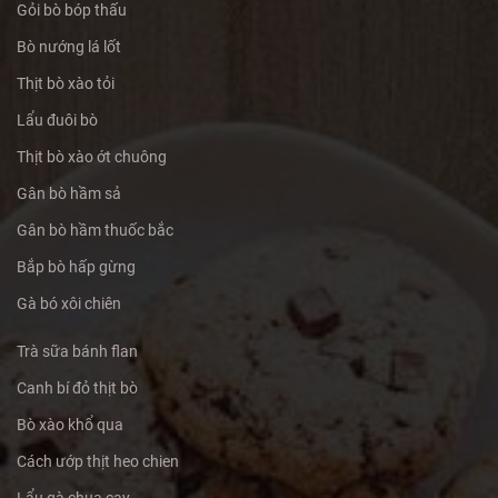
Gỏi bò bóp thấu
Bò nướng lá lốt
Thịt bò xào tỏi
Lẩu đuôi bò
Thịt bò xào ớt chuông
Gân bò hầm sả
Gân bò hầm thuốc bắc
Bắp bò hấp gừng
Gà bó xôi chiên
Trà sữa bánh flan
Canh bí đỏ thịt bò
Bò xào khổ qua
Cách ướp thịt heo chien
Lẩu gà chua cay