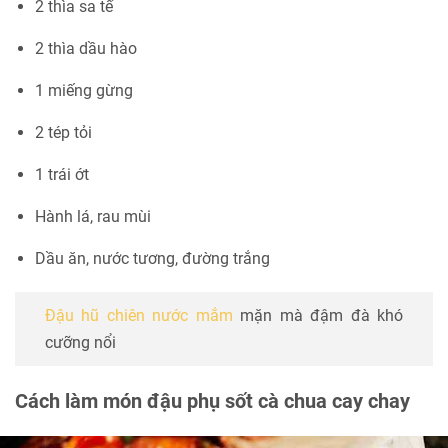
2 thìa sa tế
2 thìa dầu hào
1 miếng gừng
2 tép tỏi
1 trái ớt
Hành lá, rau mùi
Dầu ăn, nước tương, đường trắng
Đậu hũ chiên nước mắm
mặn mà đậm đà khó
cưỡng nổi
Cách làm món đậu phụ sốt cà chua cay chay