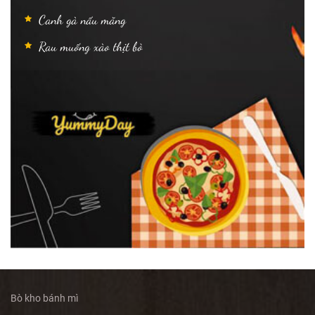
Canh gà nấu măng
Rau muống xào thịt bò
Bò kho bánh mì