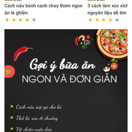
Cách nấu bánh canh chay thơm ngon
3 cách làm xúc xích c
ăn là ghiền
nguyên liệu dễ tìm
Cách nấu súp gà cho bé
Thịt bò xào ớt chuông
Vịt chiên nước dừa