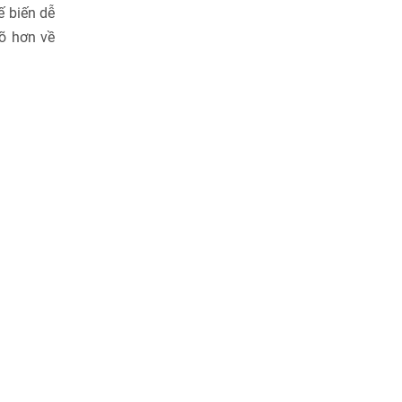
 biến dễ
õ hơn về