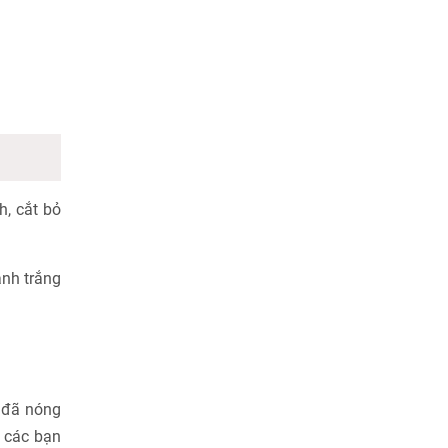
, cắt bỏ
ành trắng
u đã nóng
ì các bạn