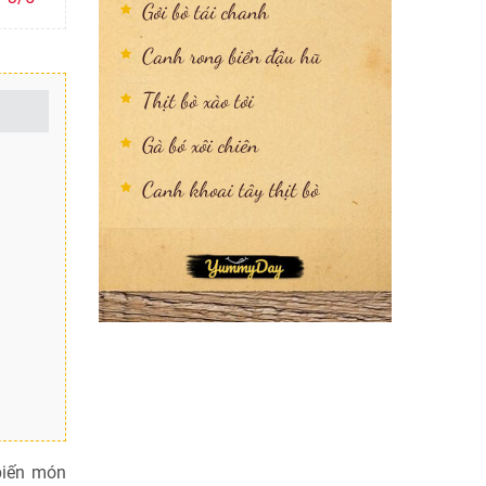
Gỏi bò tái chanh
Canh rong biển đậu hũ
Thịt bò xào tỏi
Gà bó xôi chiên
Canh khoai tây thịt bò
biến món