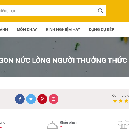
BÁNH
MÓN CHAY
KINH NGHIỆM HAY
DỤNG CỤ BẾP
GON NỨC LÒNG NGƯỜI THƯỞNG THỨC
Đánh giá 
ướng
Khẩu phần
t
3