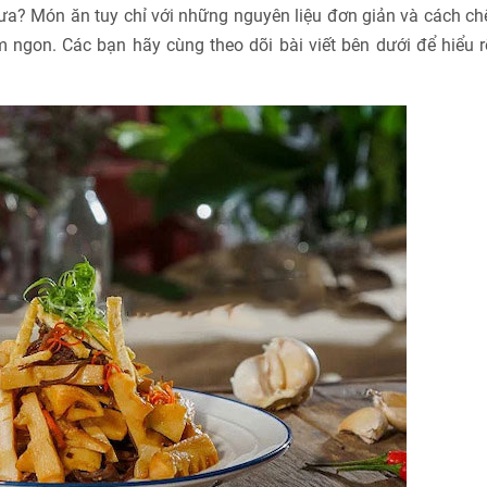
? Món ăn tuy chỉ với những nguyên liệu đơn giản và cách chế
ngon. Các bạn hãy cùng theo dõi bài viết bên dưới để hiểu r