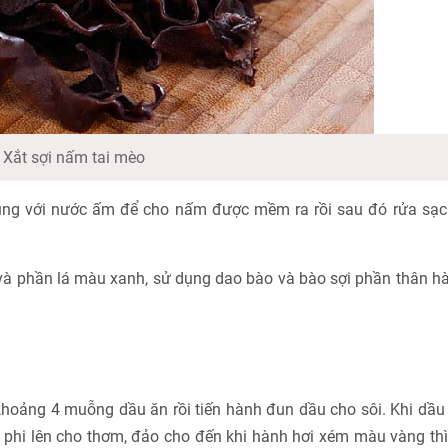
Xắt sợi nấm tai mèo
g với nước ấm để cho nấm được mềm ra rồi sau đó rửa sạch
 và phần lá màu xanh, sử dụng dao bào và bào sợi phần thân h
o khoảng 4 muỗng dầu ăn rồi tiến hành đun dầu cho sôi. Khi dầ
o phi lên cho thơm, đảo cho đến khi hành hơi xém màu vàng th