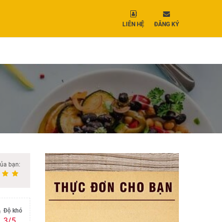
LIÊN HỆ
ĐĂNG KÝ
của bạn:
Độ khó
3/5