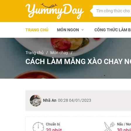
TRANG CHỦ
MÓN NGON
CÔNG THỨC LÀM 
Trang chủ
Món chay
CÁCH LÀM MĂNG XÀO CHAY N
Nhã An
00:28 04/01/2023
Chuẩn bị
Nấu / N
20 phút
30 phú