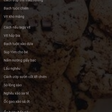
Cách ướp thịt trâu nướng
Bạch tuộc chiên
Vịt kho măng
Cách nấu lagu vịt
Vịt hấp bia
Bạch tuộc xào dứa
Súp tôm cho bé
Nấm nướng giấy bạc
Lẩu nghêu
Cách ướp sườn cốt lết chiên
Sò lông xào
Nghêu xào sa tế
Ốc gạo xào sả ớt