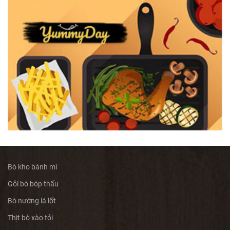
Bò kho bánh mì
Gỏi bò bóp thấu
Bò nướng lá lốt
Thịt bò xào tỏi