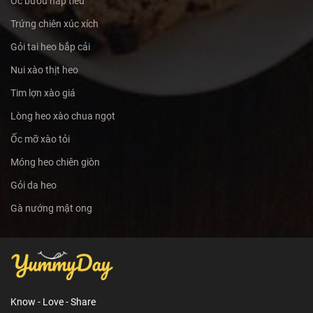
Ốc bươu hấp tiêu
Trứng chiên xúc xích
Gỏi tai heo bắp cải
Nui xào thịt heo
Tim lợn xào giá
Lòng heo xào chua ngọt
Ốc mỡ xào tỏi
Móng heo chiên giòn
Gỏi da heo
Gà nướng mật ong
Know - Love - Share