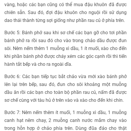
vàng, hoặc các bạn cũng có thể mua đậu khuôn đã được
chiên sẵn. Sau đó, đợi đậu khuôn cho nguội rồi sử dụng
dao thái thành từng sợi giống như phần rau củ ở phía trên.
Bước 5: Bánh phở sau khi sơ chế các bạn gỡ cho tơi phần
bánh phở ra rồi sau đó cho vào trong chảo dầu được đun
sôi. Nêm nếm thêm 1 muỗng xì dầu, 1 ít muối, xào cho đến
khi phần bánh phở được cháy xém các góc cạnh rồi thì tiến
hành tắt bếp và cho ra ngoài dĩa.
Bước 6: Các bạn tiếp tục bắt chảo vừa mới xào bánh phở
lên lại trên bếp, sau đó, đun cho sôi khoảng một muỗng
dầu ăn rồi các bạn cho toàn bộ phần rau củ, nấm đã được
sơ chế cùng với tàu hủ ở trên vào và xào cho đến khi chín.
Bước 7: Nêm nếm thêm ít muối, 1 muỗng xì dầu, 1 muỗng
canh hạt nêm chay, 2 muỗng canh nước mắm chay vào
trong hỗn hợp ở chảo phía trên. Dùng đũa đảo cho thật