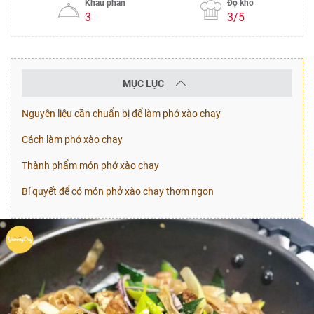
Khẩu phần
Độ khó
3
3/5
MỤC LỤC
Nguyên liệu cần chuẩn bị để làm phở xào chay
Cách làm phở xào chay
Thành phẩm món phở xào chay
Bí quyết để có món phở xào chay thơm ngon