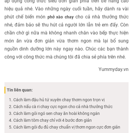
áp dụng công thức siêu đơn giản phía trên để nâng cao
hiệu quả nhé. Vào những ngày cuối tuần, hãy dành ra vài
phút chế biến món
cho cả nhà thưởng thức
phở xào chay
nhé, đảm bảo sẽ thu hút cả người lớn lẫn trẻ em đấy. Còn
chần chờ gì nữa mà không nhanh chân vào bếp thực hiện
món ăn vừa đơn giản vừa thơm ngon mà lại bổ sung
nguồn dinh dưỡng lớn này ngay nào. Chúc các bạn thành
công với công thức mà chúng tôi đã chia sẻ phía trên nhé.
Yummyday.vn
Tin liên quan:
Cách làm đậu hủ tứ xuyên chay thơm ngon trọn vị
Cách nấu cà ri chay cực ngon cho cả nhà thưởng thức
Cách làm gỏi ngó sen chay ăn hoài không ngán
Cách làm tôm chay chỉ với 4 bước đơn giản
Cách làm gỏi đu đủ chay chuẩn vị thơm ngon cực đơn giản