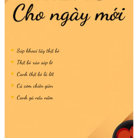
Súp khoai tây thịt bò
Thịt bò xào súp lơ
Canh thịt bò lá lốt
Cá cơm chiên giòn
Canh gà nấu nấm