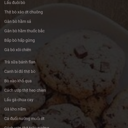
Lẩu đuôi bò
Thịt bò xào ớt chuông
Gân bò hầm sả
Gân bò hầm thuốc bắc
Bắp bò hấp gừng
Gà bó xôi chiên
Trà sữa bánh flan
Canh bí đỏ thịt bò
Bò xào khổ qua
Cách ướp thịt heo chien
Lẩu gà chua cay
Gà kho nấm
Cá đuối nướng muối ớt