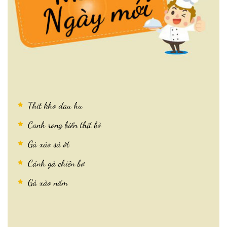
Thit kho dau hu
Canh rong biển thịt bò
Gà xào sả ớt
Cánh gà chiên bơ
Gà xào nấm