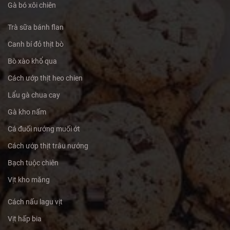
Gà bó xôi chiên
Trà sữa bánh flan
Canh bí đỏ thịt bò
Bò xào khổ qua
Cách ướp thịt heo chien
Lẩu gà chua cay
Gà kho nấm
Cá đuối nướng muối ớt
Cách ướp thịt trâu nướng
Bạch tuộc chiên
Vịt kho măng
Cách nấu lagu vịt
Vịt hấp bia