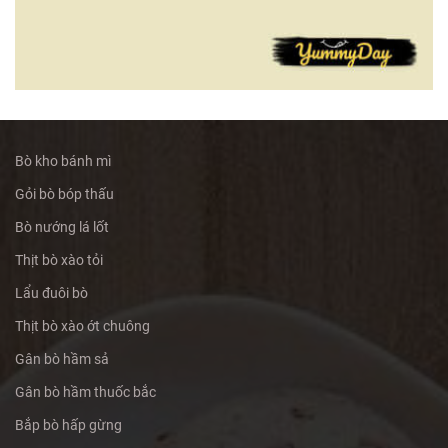
Bò kho bánh mì
Gỏi bò bóp thấu
Bò nướng lá lốt
Thịt bò xào tỏi
Lẩu đuôi bò
Thịt bò xào ớt chuông
Gân bò hầm sả
Gân bò hầm thuốc bắc
Bắp bò hấp gừng