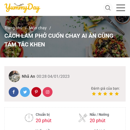
Trang chủ
Món chay
CÁCH LÀM PHỞ CUỐN CHAY AI ĂN CŨNG
TẤM TẮC KHEN
Nhã An
00:28 04/01/2023
Đánh giá của bạn:
Chuẩn bị
Nấu / Nướng
20 phút
20 phút