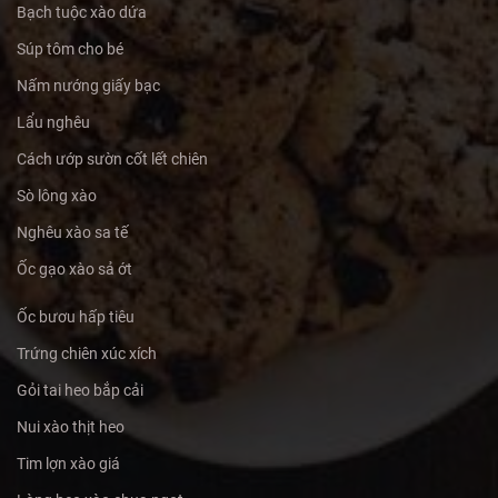
Bạch tuộc xào dứa
Súp tôm cho bé
Nấm nướng giấy bạc
Lẩu nghêu
Cách ướp sườn cốt lết chiên
Sò lông xào
Nghêu xào sa tế
Ốc gạo xào sả ớt
Ốc bươu hấp tiêu
Trứng chiên xúc xích
Gỏi tai heo bắp cải
Nui xào thịt heo
Tim lợn xào giá