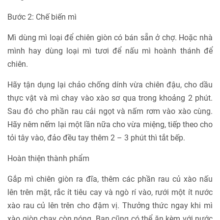
Bước 2: Chế biến mì
Mì dùng mì loại để chiên giòn có bán sẵn ở chợ. Hoặc nhà
mình hay dùng loại mì tươi để nấu mì hoành thánh để
chiên.
Hãy tận dụng lại chảo chống dính vừa chiên đậu, cho dầu
thực vật và mì chay vào xào sơ qua trong khoảng 2 phút.
Sau đó cho phần rau cải ngọt và nấm rơm vào xào cùng.
Hãy nêm nếm lại một lần nữa cho vừa miệng, tiếp theo cho
tỏi tây vào, đảo đều tay thêm 2 – 3 phút thì tắt bếp.
Hoàn thiện thành phẩm
Gắp mì chiên giòn ra đĩa, thêm các phần rau củ xào nấu
lên trên mặt, rắc ít tiêu cay và ngò rí vào, rưới một ít nước
xào rau củ lên trên cho đậm vị. Thưởng thức ngay khi mì
xào giòn chay còn nóng. Bạn cũng có thể ăn kèm với nước