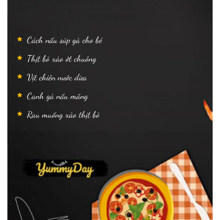
Cách nấu súp gà cho bé
Thịt bò xào ớt chuông
Vịt chiên nước dừa
Canh gà nấu măng
Rau muống xào thịt bò