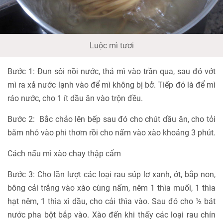
Luộc mì tươi
Bước 1: Đun sôi nồi nước, thả mì vào trần qua, sau đó vớt
mì ra xả nước lạnh vào để mì không bị bở. Tiếp đó là để mì
ráo nước, cho 1 ít dầu ăn vào trộn đều.
Bước 2: Bắc chảo lên bếp sau đó cho chút dầu ăn, cho tỏi
băm nhỏ vào phi thơm rồi cho nấm vào xào khoảng 3 phút.
Cách nấu mì xào chay thập cẩm
Bước 3: Cho lần lượt các loại rau súp lơ xanh, ớt, bắp non,
bông cải trắng vào xào cùng nấm, nêm 1 thìa muối, 1 thìa
hạt nêm, 1 thìa xì dầu, cho cải thìa vào. Sau đó cho ½ bát
nước pha bột bắp vào. Xào đến khi thấy các loại rau chín