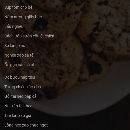
Súp tôm cho bé
Nấm nướng giấy bạc
Lẩu nghêu
Cách ướp sườn cốt lết chiên
Sò lông xào
Nghêu xào sa tế
Ốc gạo xào sả ớt
Ốc bươu hấp tiêu
Trứng chiên xúc xích
Gỏi tai heo bắp cải
Nui xào thịt heo
Tim lợn xào giá
Lòng heo xào chua ngọt