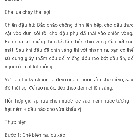
Chả lụa chay thái sợi.
Chiên đậu hũ: Bắc chảo chống dính lên bếp, cho dầu thực
vật vào đun sôi rồi cho đậu phụ đã thái vào chiên vàng.
Bạn nhớ lật miếng đậu để đảm bảo chín vàng đều hết các
mặt. Sau khi đậu đã chín vàng thì vớt nhanh ra, bạn có thể
sử dụng giấy thấm dầu để miếng đậu ráo bớt dầu ăn, để
nguội rồi cắt lát mỏng.
Với tàu hủ ky chúng ta đem ngâm nước ấm cho mềm, sau
đó thái sợi để ráo nước, tiếp theo đem chiên vàng.
Hỗn hợp gia vị: nửa chén nước lọc vào, nêm nước tương +
hạt nêm + dầu hào cho vừa khẩu vị.
Thực hiện
Bước 1: Chế biến rau củ xào