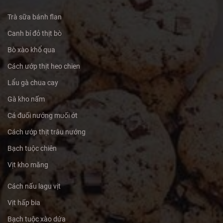
Trà sữa bánh flan
Canh bí đỏ thịt bò
Bò xào khổ qua
Cách ướp thịt heo chien
Lẩu gà chua cay
Gà kho nấm
Cá đuối nướng muối ớt
Cách ướp thịt trâu nướng
Bạch tuộc chiên
Vịt kho măng
Cách nấu lagu vịt
Vịt hấp bia
Bạch tuộc xào dứa