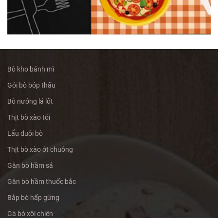
Bò kho bánh mì
Gỏi bò bóp thấu
Bò nướng lá lốt
Thịt bò xào tỏi
Lẩu đuôi bò
Thịt bò xào ớt chuông
Gân bò hầm sả
Gân bò hầm thuốc bắc
Bắp bò hấp gừng
Gà bó xôi chiên