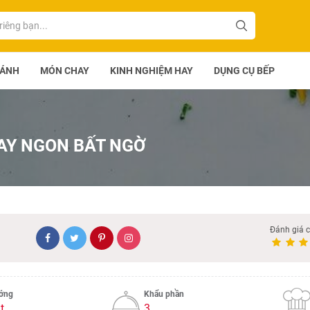
BÁNH
MÓN CHAY
KINH NGHIỆM HAY
DỤNG CỤ BẾP
AY NGON BẤT NGỜ
Đánh giá 
ướng
Khẩu phần
t
3