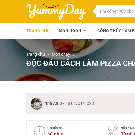
TRANG CHỦ
MÓN NGON
CÔNG THỨC LÀM 
Trang chủ
Món chay
ĐỘC ĐÁO CÁCH LÀM PIZZA CH
Nhã An
07:28 04/01/2023
Chuẩn bị
Nấu / N
60 phút
30 phú