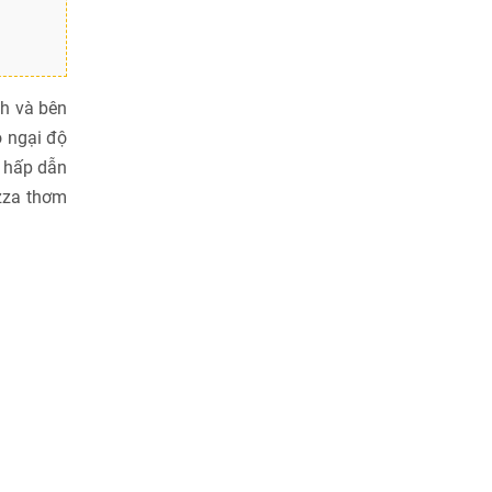
nh và bên
o ngại độ
h hấp dẫn
zza thơm