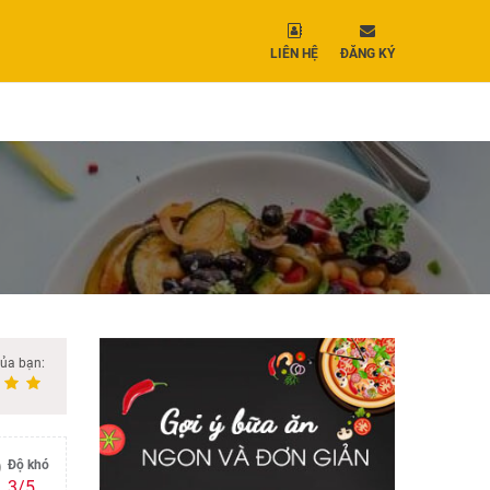
LIÊN HỆ
ĐĂNG KÝ
của bạn:
Độ khó
3/5