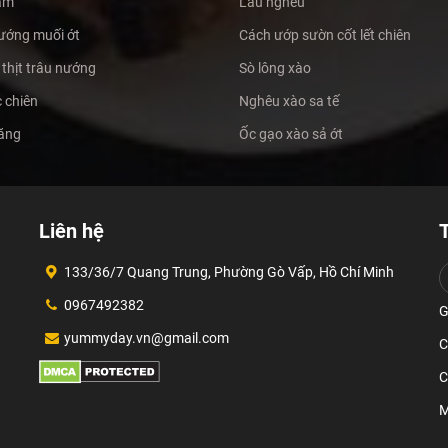
ấm
Lẩu nghêu
ướng muối ớt
Cách ướp sườn cốt lết chiên
thịt trâu nướng
Sò lông xào
 chiên
Nghêu xào sa tế
măng
Ốc gạo xào sả ớt
Liên hệ
133/36/7 Quang Trung, Phường Gò Vấp, Hồ Chí Minh
0967492382
G
yummyday.vn@gmail.com
C
C
M