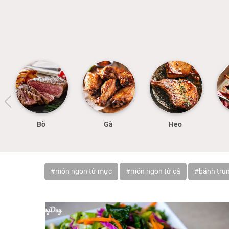
Bò
Gà
Heo
#món ngon từ mực
#món ngon từ cá
#bánh trun