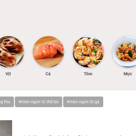
Vịt
Cá
Tôm
Mực
g thu
#món ngon từ thịt bò
#món ngon từ gà