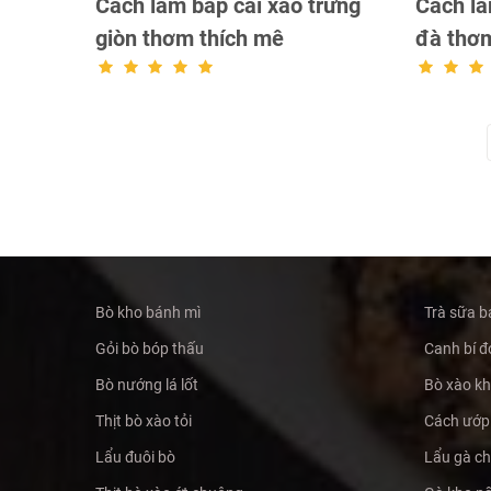
Cách làm bắp cải xào trứng
Cách là
giòn thơm thích mê
đà thơm
Bò kho bánh mì
Trà sữa b
Gỏi bò bóp thấu
Canh bí đỏ
Bò nướng lá lốt
Bò xào k
Thịt bò xào tỏi
Cách ướp 
Lẩu đuôi bò
Lẩu gà c