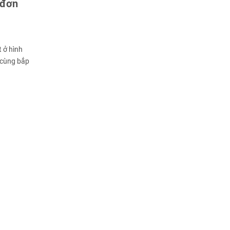
 đơn
 ở hình
 cùng bắp