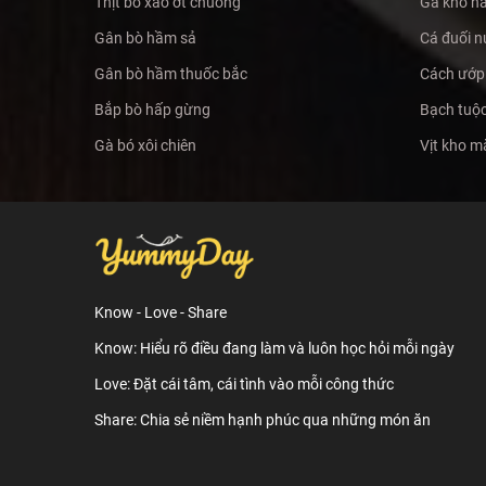
Thịt bò xào ớt chuông
Gà kho n
Gân bò hầm sả
Cá đuối n
Gân bò hầm thuốc bắc
Cách ướp 
Bắp bò hấp gừng
Bạch tuộc
Gà bó xôi chiên
Vịt kho 
Know - Love - Share
Know: Hiểu rõ điều đang làm và luôn học hỏi mỗi ngày
Love: Đặt cái tâm, cái tình vào mỗi công thức
Share: Chia sẻ niềm hạnh phúc qua những món ăn