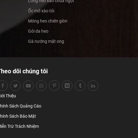
Lòng heo xào chua ngọt
Ốc mỡ xào tỏi
Móng heo chiên giòn
Gỏi da heo
Gà nướng mật ong
Theo dõi chúng tôi
iới Thiệu
hính Sách Quảng Cáo
hính Sách Bảo Mật
iễn Trừ Trách Nhiệm