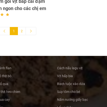
m gỏi vịt bắp cải đậm
 ngon cho các chị em
1
2
ánh flan
Cách nấu lagu vịt
 thịt bò
Vịt hấp bia
hổ qua
Bạch tuộc xào dứa
thịt heo chien
Súp tôm cho bé
hua cay
Nấm nướng giấy bạc