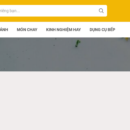
BÁNH
MÓN CHAY
KINH NGHIỆM HAY
DỤNG CỤ BẾP