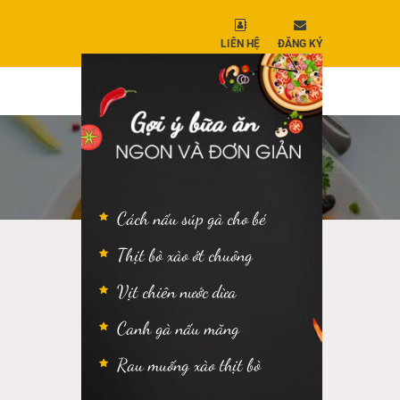
LIÊN HỆ
ĐĂNG KÝ
Cách nấu súp gà cho bé
Thịt bò xào ớt chuông
Vịt chiên nước dừa
Canh gà nấu măng
Rau muống xào thịt bò