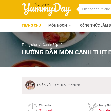
TRANG CHỦ
MÓN NGON
CÔNG THỨC LÀM 
Trang chủ
Canh/Súp
HƯỚNG DẪN MÓN CANH THỊT 
Thiên Vũ
19:59 07/08/2026
Chuẩn bị
Nấu / N
25 phút
30 phú