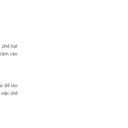
 phê hạt
 băm vào
và để ráo
việc chế