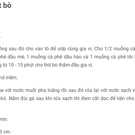
t bò
.
mỏng sau đó cho vào tô để ướp cùng gia vị. Cho 1/2 muỗng cà
 phê dầu mè, 1 muỗng cà phê dầu hào và 1 muỗng cà phê tỏi
g từ 10 - 15 phút cho thịt bò thấm đều gia vị.
 nở mềm.
a với nước muối pha loãng rồi sau đó rửa lại với nước sạch 
ỏ. Nấm đùi gà sau khi rửa sạch thì đem cắt dọc để tiện cho 
mịn.
3 cm.