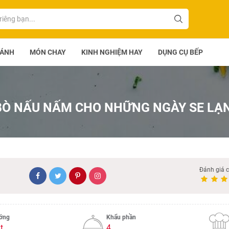
BÁNH
MÓN CHAY
KINH NGHIỆM HAY
DỤNG CỤ BẾP
BÒ NẤU NẤM CHO NHỮNG NGÀY SE LẠ
Đánh giá 
ướng
Khẩu phần
t
4