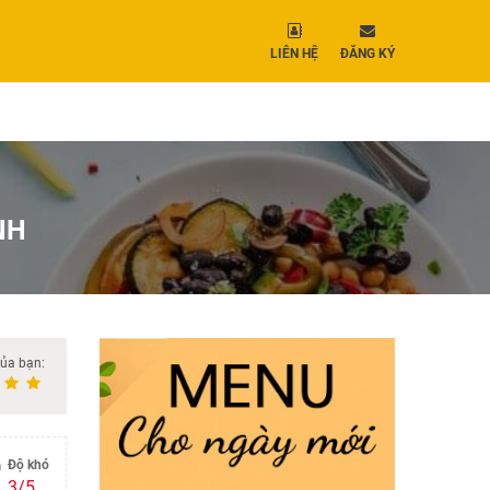
LIÊN HỆ
ĐĂNG KÝ
NH
của bạn:
Độ khó
3/5