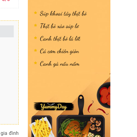
Súp khoai tây thịt bò
Thịt bò xào súp lơ
Canh thịt bò lá lốt
Cá cơm chiên giòn
Canh gà nấu nấm
 gia đình