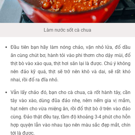
Làm nước sốt cà chua
Đầu tiên bạn hãy làm nóng chảo, vặn nhỏ lửa, đổ dầu
ăn cùng chút bơ, hành tỏi vào phi thơm cho dậy mùi, đổ
thịt bò vào xào qua, thịt hơi săn lại là được. Chú ý không
nên đảo kỹ quá, thịt sẽ trở nên khô và dai, sẽ rất khó
nhai, rồi đổ ra đĩa nhỏ.
Vẫn lấy chảo đó, bạn cho cà chua, cà rốt hành tây, cần
tây vào xào, dùng đũa đảo nhẹ, nêm nếm gia vị mắm,
hạt nêm cho vừa miệng ăn, rồi đổ thịt bò ở trên vào đảo
cùng. Đảo thật đều tay, tầm độ khoảng 3-4 phút cho hỗn
hợp quyện lẫn vào nhau tạo nên màu sắc đẹp mắt, chín
tới là được.