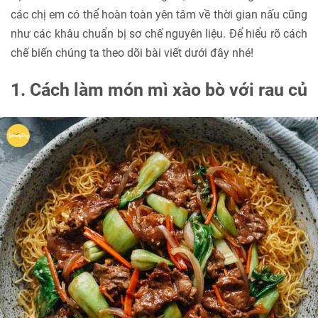
các chị em có thể hoàn toàn yên tâm về thời gian nấu cũng
như các khâu chuẩn bị sơ chế nguyên liệu. Để hiểu rõ cách
chế biến chúng ta theo dõi bài viết dưới đây nhé!
1. Cách làm món mì xào bò với rau củ