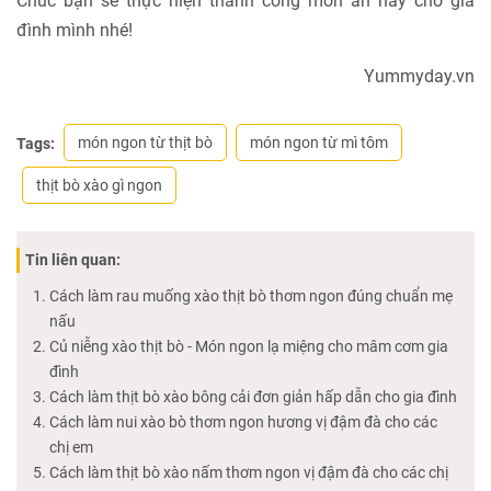
Chúc bạn sẽ thực hiện thành công món ăn này cho gia
đình mình nhé!
Yummyday.vn
món ngon từ thịt bò
món ngon từ mì tôm
Tags:
thịt bò xào gì ngon
Tin liên quan:
Cách làm rau muống xào thịt bò thơm ngon đúng chuẩn mẹ
nấu
Củ niễng xào thịt bò - Món ngon lạ miệng cho mâm cơm gia
đình
Cách làm thịt bò xào bông cải đơn giản hấp dẫn cho gia đình
Cách làm nui xào bò thơm ngon hương vị đậm đà cho các
chị em
Cách làm thịt bò xào nấm thơm ngon vị đậm đà cho các chị