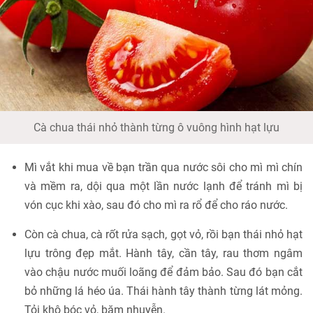
Cà chua thái nhỏ thành từng ô vuông hình hạt lựu
Mì vắt khi mua về bạn trần qua nước sôi cho mì mì chín
và mềm ra, dội qua một lần nước lạnh để tránh mì bị
vón cục khi xào, sau đó cho mì ra rổ để cho ráo nước.
Còn cà chua, cà rốt rửa sạch, gọt vỏ, rồi bạn thái nhỏ hạt
lựu trông đẹp mắt. Hành tây, cần tây, rau thơm ngâm
vào chậu nước muối loãng để đảm bảo. Sau đó bạn cắt
bỏ những lá héo úa. Thái hành tây thành từng lát mỏng.
Tỏi khô bóc vỏ, băm nhuyễn.