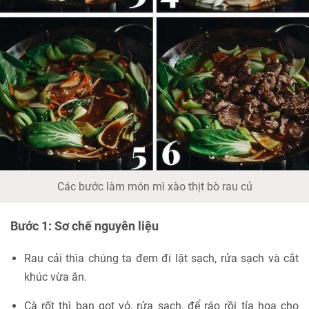
Các bước làm món mì xào thịt bò rau củ
Bước 1: Sơ chế nguyên liệu
Rau cải thìa chúng ta đem đi lặt sạch, rửa sạch và cắt
khúc vừa ăn.
Cà rốt thì bạn gọt vỏ, rửa sạch, để ráo rồi tỉa hoa cho