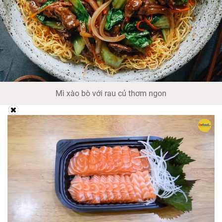
Mì xào bò với rau củ thơm ngon