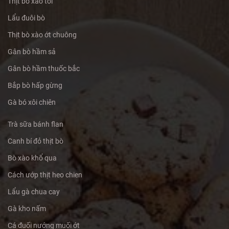
Thịt bò xào tỏi
Lẩu đuôi bò
Thịt bò xào ớt chuông
Gân bò hầm sả
Gân bò hầm thuốc bắc
Bắp bò hấp gừng
Gà bó xôi chiên
Trà sữa bánh flan
Canh bí đỏ thịt bò
Bò xào khổ qua
Cách ướp thịt heo chien
Lẩu gà chua cay
Gà kho nấm
Cá đuối nướng muối ớt