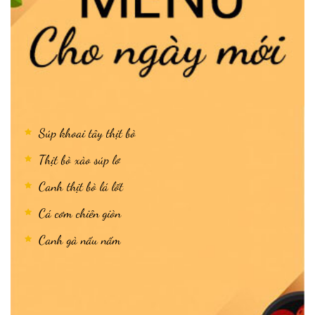
Súp khoai tây thịt bò
Thịt bò xào súp lơ
Canh thịt bò lá lốt
Cá cơm chiên giòn
Canh gà nấu nấm