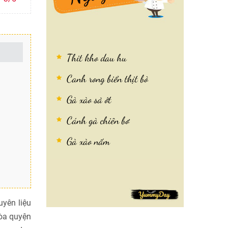
Thit kho dau hu
Canh rong biển thịt bò
Gà xào sả ớt
Cánh gà chiên bơ
Gà xào nấm
uyên liệu
hòa quyện