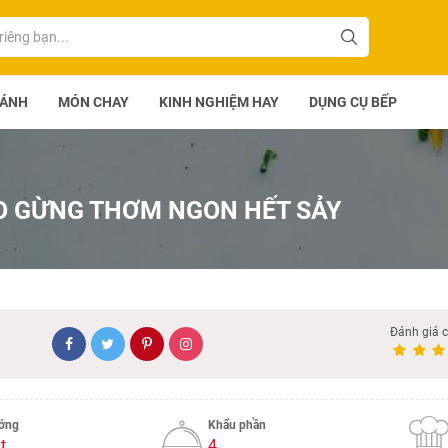
BÁNH
MÓN CHAY
KINH NGHIỆM HAY
DỤNG CỤ BẾP
O GỪNG THƠM NGON HẾT SẢY
Đánh giá 
ướng
Khẩu phần
t
4