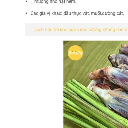
1 muỗng nhỏ hạt nêm.
Các gia vị khác: dầu thực vật, muối,đường cát.
Cách nấu bò kho ngon khó cưỡng không cần nhi