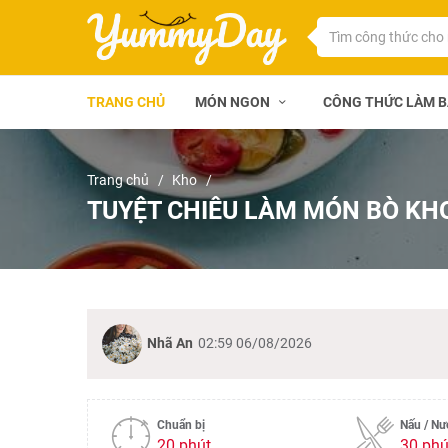
TRANG CHỦ
MÓN NGON
CÔNG THỨC LÀM 
Trang chủ
Kho
TUYỆT CHIÊU LÀM MÓN BÒ KH
Nhã An
02:59 06/08/2026
Chuẩn bị
Nấu / N
20 phút
30 phú