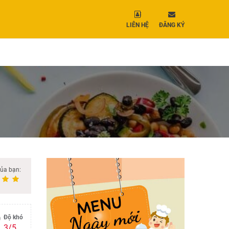
LIÊN HỆ
ĐĂNG KÝ
của bạn:
Độ khó
3/5