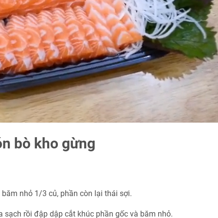
ón bò kho gừng
ăm nhỏ 1/3 củ, phần còn lại thái sợi.
a sạch rồi đập dập cắt khúc phần gốc và băm nhỏ.