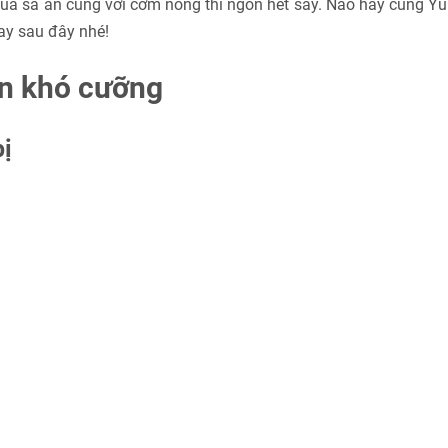
 của sả ăn cùng với cơm nóng thì ngon hết sảy. Nào hãy cùng
ay sau đây nhé!
n khó cưỡng
bị