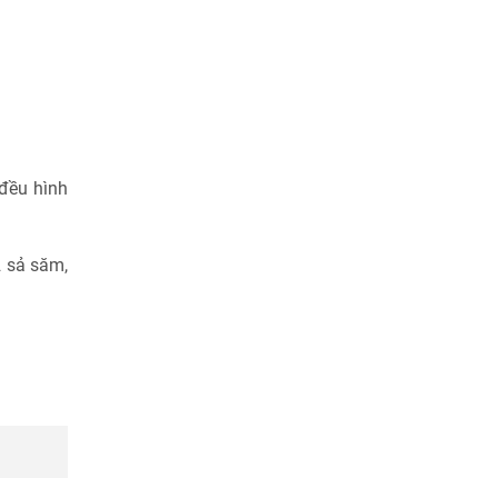
 đều hình
2 sả săm,