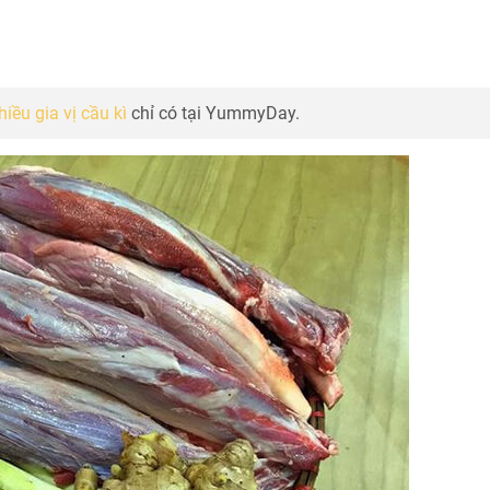
ều gia vị cầu kì
chỉ có tại YummyDay.