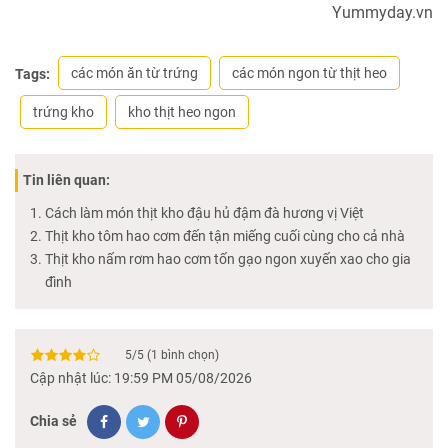
Yummyday.vn
các món ăn từ trứng
các món ngon từ thịt heo
Tags:
trứng kho
kho thịt heo ngon
Tin liên quan:
Cách làm món thịt kho đậu hủ đậm đà hương vị Việt
Thịt kho tôm hao cơm đến tận miếng cuối cùng cho cả nhà
Thịt kho nấm rơm hao cơm tốn gạo ngon xuyến xao cho gia
đình
5
/
5
(
1
bình chọn)
Cập nhật lúc: 19:59 PM 05/08/2026
Chia sẻ