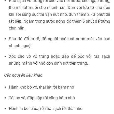
Rửa sạch vỏ trứng rồi cho vào nồi nước, cho ngập trứng,
thêm chút muối cho nhanh sôi. Đun với lửa to cho đến
khi sôi sùng sục thì vặn nút nhỏ, đun thêm 2 - 3 phút thì
tắt bếp. Ngâm trong nước nóng đó thêm 5 phút để trứng
chín hẳn.
Sau đó đổ ra rổ, để nguội hoặc xả nước mát vào cho
nhanh nguội.
Xóc cho vỡ vỏ trứng hoặc đập để bóc vỏ, rửa sạch
những mảnh vỏ nhỏ còn dính sót trên trứng.
Các nguyên liệu khác
Hành khô bỏ vỏ, thái lát rồi băm nhỏ
Tỏi bỏ vỏ, đập dập rồi cũng băm nhỏ
Hành lá bỏ lá úa, rễ, rửa sạch rồi thái nhỏ.