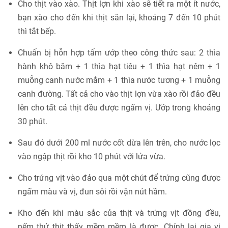
Cho thịt vào xào. Thịt lợn khi xào sẽ tiết ra một ít nước,
bạn xào cho đến khi thịt săn lại, khoảng 7 đến 10 phút
thì tắt bếp.
Chuẩn bị hỗn hợp tẩm ướp theo công thức sau: 2 thìa
hành khô băm + 1 thìa hạt tiêu + 1 thìa hạt nêm + 1
muỗng canh nước mắm + 1 thìa nước tương + 1 muỗng
canh đường. Tất cả cho vào thịt lợn vừa xào rồi đảo đều
lên cho tất cả thịt đều được ngấm vị. Ướp trong khoảng
30 phút.
Sau đó dưới 200 ml nước cốt dừa lên trên, cho nước lọc
vào ngập thịt rồi kho 10 phút với lửa vừa.
Cho trứng vịt vào đảo qua một chút để trứng cũng được
ngấm màu và vị, đun sôi rồi vặn nút hầm.
Kho đến khi màu sắc của thịt và trứng vịt đồng đều,
nếm thử thịt thấy mềm mềm là được. Chỉnh lại gia vị