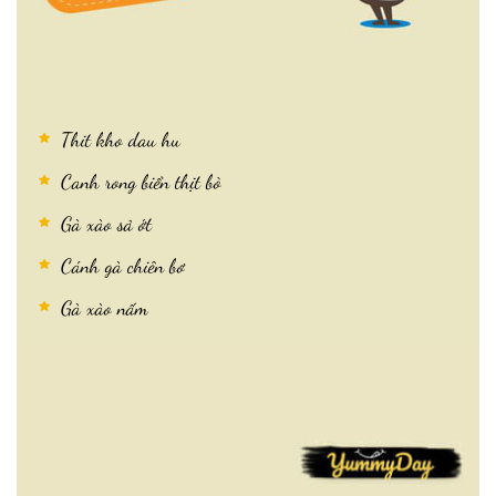
Thit kho dau hu
Canh rong biển thịt bò
Gà xào sả ớt
Cánh gà chiên bơ
Gà xào nấm