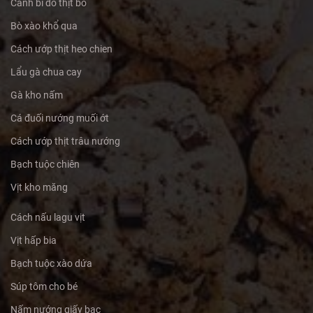
Canh bí đỏ thịt bò
Bò xào khổ qua
Cách ướp thịt heo chien
Lẩu gà chua cay
Gà kho nấm
Cá đuối nướng muối ớt
Cách ướp thịt trâu nướng
Bạch tuộc chiên
Vịt kho măng
Cách nấu lagu vịt
Vịt hấp bia
Bạch tuộc xào dứa
Súp tôm cho bé
Nấm nướng giấy bạc