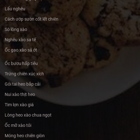
Lẩu nghêu
Cách ướp sườn cốt lết chiên
Sò lông xào
Nghêu xào sa tế
Ốc gạo xào sả ớt
Ốc bươu hấp tiêu
Trứng chiên xúc xích
Gỏi tai heo bắp cải
Nui xào thịt heo
Tim lợn xào giá
Lòng heo xào chua ngọt
Ốc mỡ xào tỏi
Móng heo chiên giòn