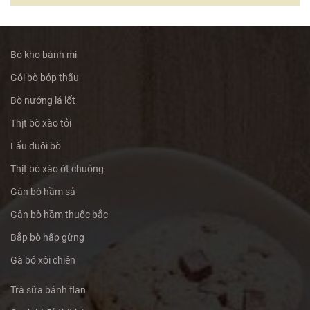
Bò kho bánh mì
Gỏi bò bóp thấu
Bò nướng lá lốt
Thịt bò xào tỏi
Lẩu đuôi bò
Thịt bò xào ớt chuông
Gân bò hầm sả
Gân bò hầm thuốc bắc
Bắp bò hấp gừng
Gà bó xôi chiên
Trà sữa bánh flan