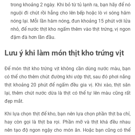
trong khoảng 2 ngày. Khi bỏ từ tủ lạnh ra, bạn hãy để nó
nguội đi chút rồi hẵng cho lên bếp hoặc lò vi sóng hâm
nóng lại. Mỗi lần hâm nóng, đun khoảng 15 phút với lửa
nhỏ, để nước thịt kho ngấm thêm vào thịt trứng, vị ngon
đậm đà hơn lần đầu.
Lưu ý khi làm món thịt kho trứng vịt
Để món thịt kho trứng vịt không cần dùng nước màu, bạn
có thể cho thêm chút đường khi ướp thịt, sau đó phơi nắng
thịt khoảng 20 phút để ngấm đều gia vị. Khi xào, thịt săn
lại, thêm chút nước dừa là thịt có thể tự lên màu cũng rất
đẹp mắt.
Khi lựa chọn thịt để kho, bạn nên lựa chọn phần thịt ba chỉ,
hay còn gọi là thịt ba rọi. Phần mỡ và thịt khá đều nhau
nên tạo độ ngon ngậy cho món ăn. Hoặc bạn cũng có thể