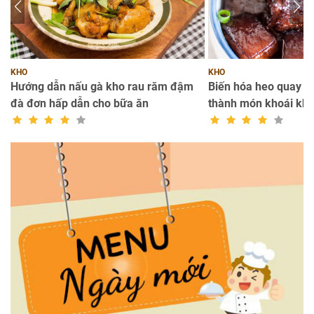
KHO
KHO
a
Hướng dẫn nấu gà kho rau răm đậm
Biến hóa heo quay k
đà đơn hấp dẫn cho bữa ăn
thành món khoái kh