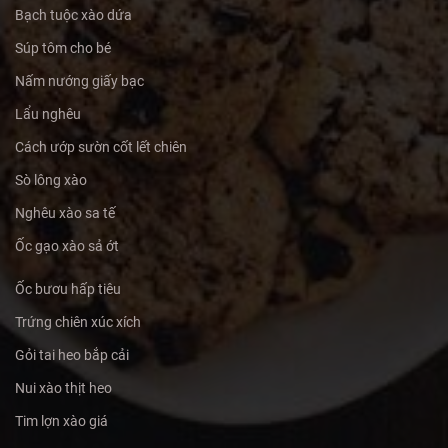
Bạch tuộc xào dứa
Súp tôm cho bé
Nấm nướng giấy bạc
Lẩu nghêu
Cách ướp sườn cốt lết chiên
Sò lông xào
Nghêu xào sa tế
Ốc gạo xào sả ớt
Ốc bươu hấp tiêu
Trứng chiên xúc xích
Gỏi tai heo bắp cải
Nui xào thịt heo
Tim lợn xào giá