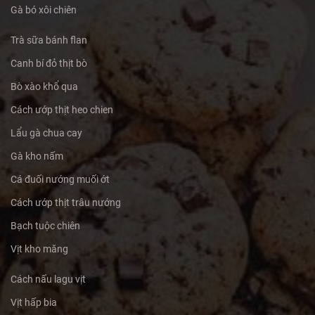
Gà bó xôi chiên
Trà sữa bánh flan
Canh bí đỏ thịt bò
Bò xào khổ qua
Cách ướp thịt heo chien
Lẩu gà chua cay
Gà kho nấm
Cá đuối nướng muối ớt
Cách ướp thịt trâu nướng
Bạch tuộc chiên
Vịt kho măng
Cách nấu lagu vịt
Vịt hấp bia