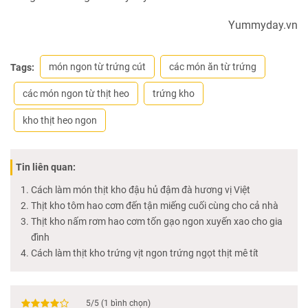
Yummyday.vn
món ngon từ trứng cút
các món ăn từ trứng
Tags:
các món ngon từ thịt heo
trứng kho
kho thịt heo ngon
Tin liên quan:
Cách làm món thịt kho đậu hủ đậm đà hương vị Việt
Thịt kho tôm hao cơm đến tận miếng cuối cùng cho cả nhà
Thịt kho nấm rơm hao cơm tốn gạo ngon xuyến xao cho gia
đình
Cách làm thịt kho trứng vịt ngon trứng ngọt thịt mê tít
5
/
5
(
1
bình chọn)