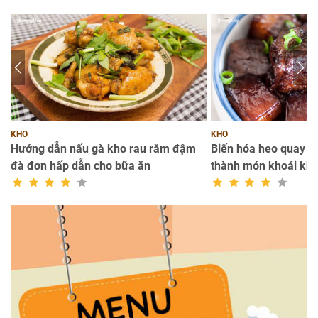
KHO
KHO
a
Hướng dẫn nấu gà kho rau răm đậm
Biến hóa heo quay k
đà đơn hấp dẫn cho bữa ăn
thành món khoái kh