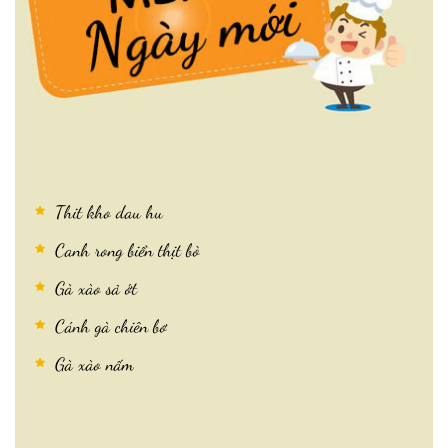
Thit kho dau hu
Canh rong biển thịt bò
Gà xào sả ớt
Cánh gà chiên bơ
Gà xào nấm