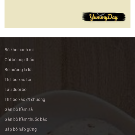
Bò kho bánh mì
Gỏi bò bóp thấu
Bò nướng lá lốt
Thịt bò xào tỏi
Lẩu đuôi bò
Thịt bò xào ớt chuông
Gân bò hầm sả
Gân bò hầm thuốc bắc
Bắp bò hấp gừng