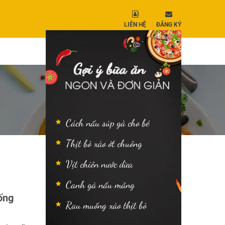
LIÊN HỆ
ĐĂNG KÝ
Cách nấu súp gà cho bé
Thịt bò xào ớt chuông
Vịt chiên nước dừa
Canh gà nấu măng
ống
Rau muống xào thịt bò