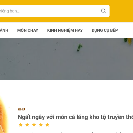
BÁNH
MÓN CHAY
KINH NGHIỆM HAY
DỤNG CỤ BẾP
KHO
Ngất ngây với món cá lăng kho tộ truyền th