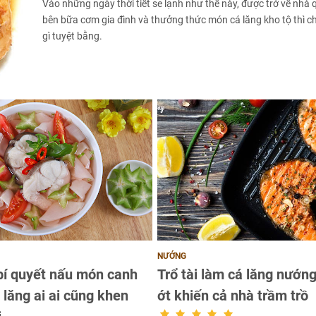
Vào những ngày thời tiết se lạnh như thế này, được trở về nhà
bên bữa cơm gia đình và thưởng thức món cá lăng kho tộ thì c
gì tuyệt bằng.
NƯỚNG
bí quyết nấu món canh
Trổ tài làm cá lăng nướn
 lăng ai ai cũng khen
ớt khiến cả nhà trầm trồ