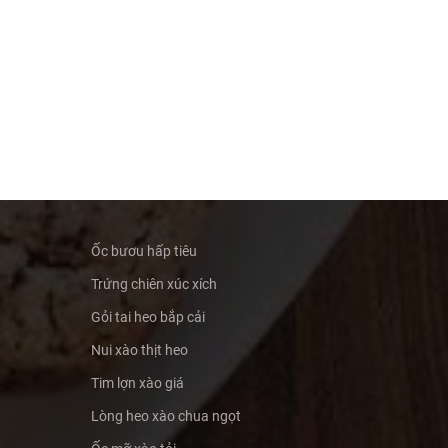
Ốc bươu hấp tiêu
Trứng chiên xúc xích
Gỏi tai heo bắp cải
Nui xào thịt heo
Tim lợn xào giá
Lòng heo xào chua ngọt