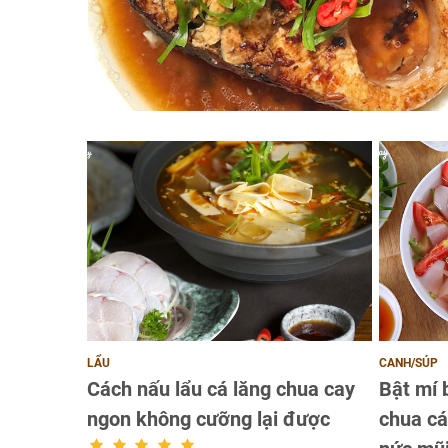
LẨU
CANH/SÚP
Cách nấu lẩu cá lăng chua cay
Bật mí 
ngon không cưỡng lại được
chua cá