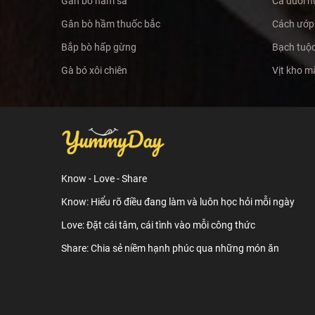
Gân bò hầm sả
Cá đuối n
Gân bò hầm thuốc bắc
Cách ướp 
Bắp bò hấp gừng
Bạch tuộc
Gà bó xôi chiên
Vịt kho 
Know - Love - Share
Know: Hiểu rõ điều đang làm và luôn học hỏi mỗi ngày
Love: Đặt cái tâm, cái tình vào mỗi công thức
Share: Chia sẻ niềm hạnh phúc qua những món ăn