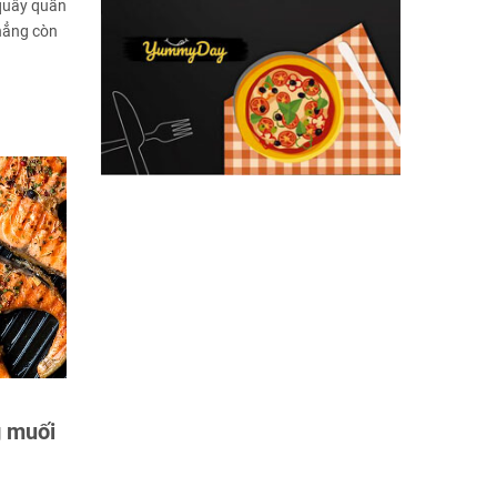
 quây quần
hẳng còn
g muối