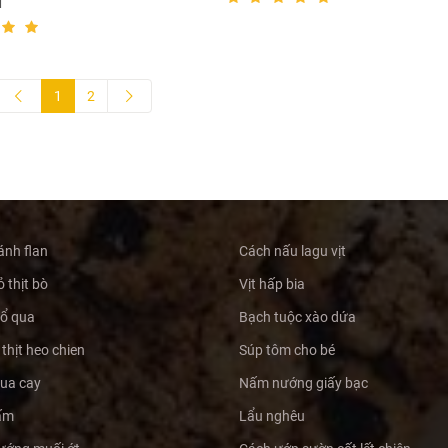
i
1
2
ánh flan
Cách nấu lagu vịt
 thịt bò
Vịt hấp bia
hổ qua
Bạch tuộc xào dứa
thịt heo chien
Súp tôm cho bé
hua cay
Nấm nướng giấy bạc
ấm
Lẩu nghêu