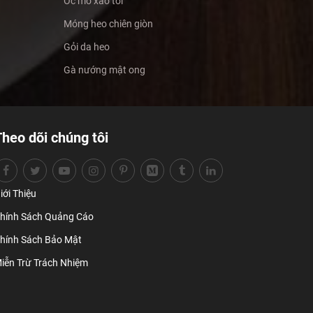
Ốc mỡ xào tỏi
Móng heo chiên giòn
Gỏi da heo
Gà nướng mật ong
Theo dõi chúng tôi
iới Thiệu
hính Sách Quảng Cáo
hính Sách Bảo Mật
iễn Trừ Trách Nhiệm