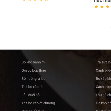
nức mũ
Bò kho bánh mì
Trà sữa b
Gỏi bò bóp thấu
Canh bí đỏ
Bò nướng lá lốt
Bò xào k
Thịt bò xào tỏi
Cách ướp 
Lẩu đuôi bò
Lẩu gà c
Thịt bò xào ớt chuông
Gà kho n