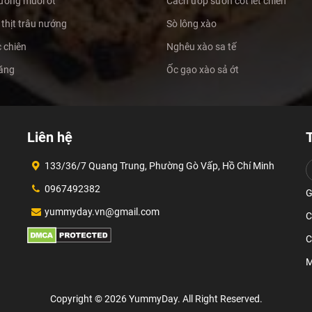
ướng muối ớt
Cách ướp sườn cốt lết chiên
thịt trâu nướng
Sò lông xào
 chiên
Nghêu xào sa tế
măng
Ốc gạo xào sả ớt
Liên hệ
133/36/7 Quang Trung, Phường Gò Vấp, Hồ Chí Minh
0967492382
G
yummyday.vn@gmail.com
C
C
M
Copyright © 2026 YummyDay. All Right Reserved.