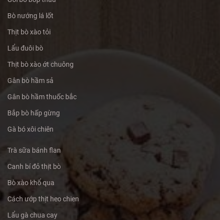
Bò nướng lá lốt
Thịt bò xào tỏi
Lẩu đuôi bò
Thịt bò xào ớt chuông
Gân bò hầm sả
Gân bò hầm thuốc bắc
Bắp bò hấp gừng
Gà bó xôi chiên
Trà sữa bánh flan
Canh bí đỏ thịt bò
Bò xào khổ qua
Cách ướp thịt heo chien
Lẩu gà chua cay