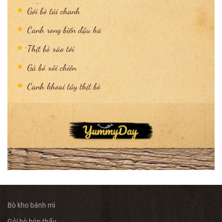
Gỏi bò tái chanh
Canh rong biển đậu hũ
Thịt bò xào tỏi
Gà bó xôi chiên
Canh khoai tây thịt bò
Bò kho bánh mì
Gỏi bò bóp thấu