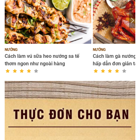
NƯỚNG
NƯỚNG
Cách làm vú sữa heo nướng sa tế
Cách làm gà nướng l
thơm ngon như ngoài hàng
hấp dẫn đơn giản tại