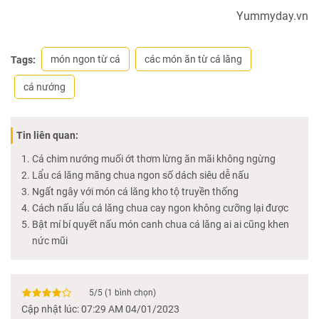
Yummyday.vn
món ngon từ cá
các món ăn từ cá lăng
Tags:
cá nướng
Tin liên quan:
Cá chim nướng muối ớt thơm lừng ăn mãi không ngừng
Lẩu cá lăng măng chua ngon số dách siêu dễ nấu
Ngất ngây với món cá lăng kho tộ truyền thống
Cách nấu lẩu cá lăng chua cay ngon không cưỡng lại được
Bật mí bí quyết nấu món canh chua cá lăng ai ai cũng khen
nức mũi
5
/
5
(
1
bình chọn)
Cập nhật lúc: 07:29 AM 04/01/2023