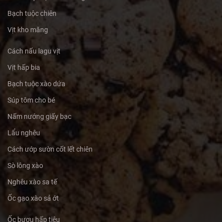
Bạch tuộc chiên
Vịt kho măng
Cách nấu lagu vịt
Vịt hấp bia
Bạch tuộc xào dứa
Súp tôm cho bé
Nấm nướng giấy bạc
Lẩu nghêu
Cách ướp sườn cốt lết chiên
Sò lông xào
Nghêu xào sa tế
Ốc gạo xào sả ớt
Ốc bươu hấp tiêu