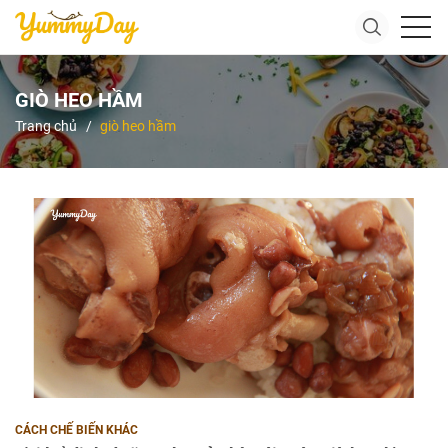
GIÒ HEO HẦM
Trang chủ
giò heo hầm
CÁCH CHẾ BIẾN KHÁC