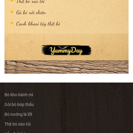
Thịt bò xào tỏi
Gà bó xôi chiên
Canh khoai tây thịt bò
Bò kho bánh mì
Gỏi bò bóp thấu
Bò nướng lá lốt
Thịt bò xào tỏi