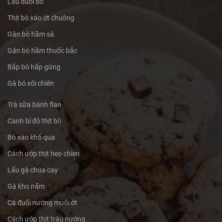
Lẩu đuôi bò
Thịt bò xào ớt chuông
Gân bò hầm sả
Gân bò hầm thuốc bắc
Bắp bò hấp gừng
Gà bó xôi chiên
Trà sữa bánh flan
Canh bí đỏ thịt bò
Bò xào khổ qua
Cách ướp thịt heo chien
Lẩu gà chua cay
Gà kho nấm
Cá đuối nướng muối ớt
Cách ướp thịt trâu nướng