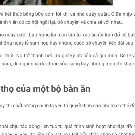
à kết thúc bằng bữa cơm tối khi cả nhà quây quần. Giữa nhịp
nh viên có cơ hội ngồi lại, trò chuyện và chia sẻ với nhau.
au ngày cưới. Là những lần con tập tự xúc ăn rồi làm đổ cả bá
những ngày lễ sum họp hay những cuộc trò chuyện kéo dài sau 
i thất. Nó trở thành nơi lưu giữ ký ức của cả gia đình. Có lẽ 
iều năm, dù ngôi nhà đã được sửa sang hay những món đồ khác
 thọ của một bộ bàn ăn
uý thì chất lượng chính là yếu tố quyết định sản phẩm có thể 
ải chịu tác động liên tục từ quá trình sinh hoạt như đặt đồ 
 ngày. Vì vậy, độ bền của vật liệu, kết cấu chắc chắn và chất l