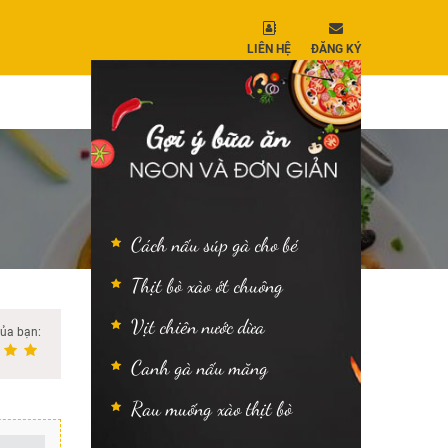
LIÊN HỆ
ĐĂNG KÝ
Cách nấu súp gà cho bé
Thịt bò xào ớt chuông
Vịt chiên nước dừa
của bạn:
Canh gà nấu măng
Rau muống xào thịt bò