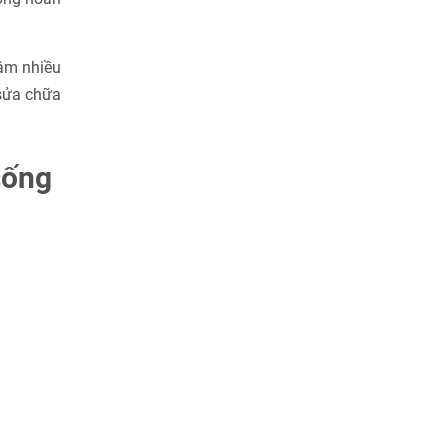
tâm nhiều
 sửa chữa
sống