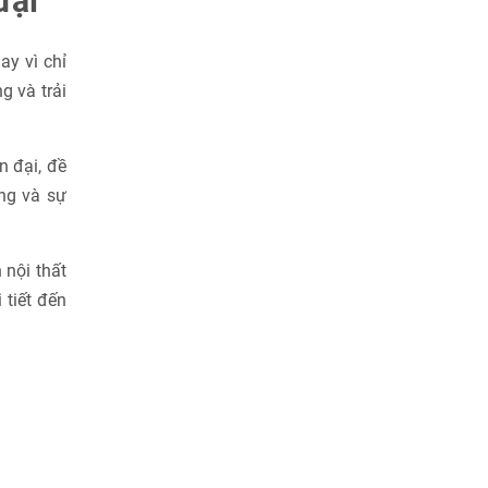
đại
ay vì chỉ
 và trải
n đại, đề
ng và sự
 nội thất
 tiết đến