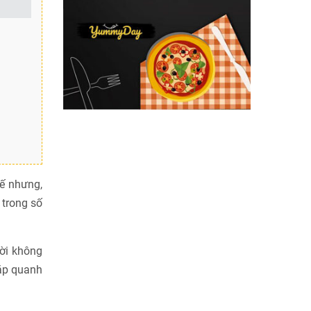
hế nhưng,
 trong số
lời không
đắp quanh