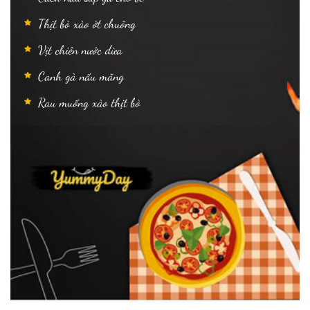
Thịt bò xào ớt chuông
Vịt chiên nước dừa
Canh gà nấu măng
Rau muống xào thịt bò