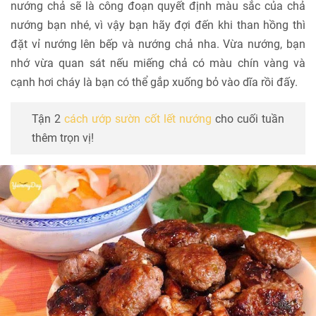
nướng chả sẽ là công đoạn quyết định màu sắc của chả
nướng bạn nhé, vì vậy bạn hãy đợi đến khi than hồng thì
đặt vỉ nướng lên bếp và nướng chả nha. Vừa nướng, bạn
nhớ vừa quan sát nếu miếng chả có màu chín vàng và
cạnh hơi cháy là bạn có thể gắp xuống bỏ vào dĩa rồi đấy.
Tận 2
cách ướp sườn cốt lết nướng
cho cuối tuần
thêm trọn vị!