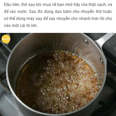
Đầu tiên, thịt sau khi mua về bạn nhớ hãy rửa thật sạch, và
để ráo nước. Sau đó dùng dao băm cho nhuyễn thịt hoặc
có thể dùng máy xay để xay nhuyễn cho nhanh hơn rồi cho
vào một cái tô lớn.