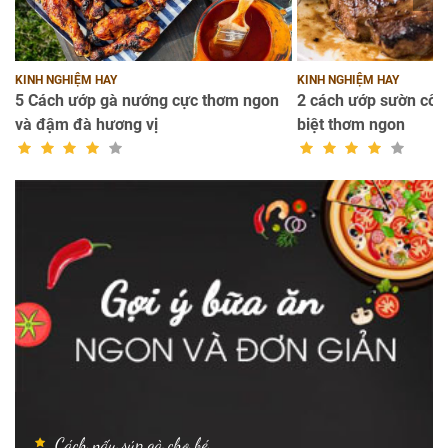
KINH NGHIỆM HAY
KINH NGHIỆM HAY
ng
5 Cách ướp gà nướng cực thơm ngon
2 cách ướp sườn cốt 
và đậm đà hương vị
biệt thơm ngon
Cách nấu súp gà cho bé