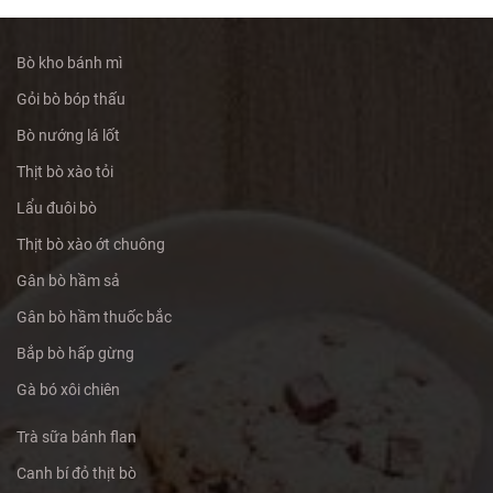
Bò kho bánh mì
Gỏi bò bóp thấu
Bò nướng lá lốt
Thịt bò xào tỏi
Lẩu đuôi bò
Thịt bò xào ớt chuông
Gân bò hầm sả
Gân bò hầm thuốc bắc
Bắp bò hấp gừng
Gà bó xôi chiên
Trà sữa bánh flan
Canh bí đỏ thịt bò