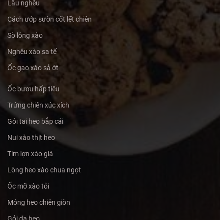
Lẩu nghêu
Cách ướp sườn cốt lết chiên
Sò lông xào
Nghêu xào sa tế
Ốc gạo xào sả ớt
Ốc bươu hấp tiêu
Trứng chiên xúc xích
Gỏi tai heo bắp cải
Nui xào thịt heo
Tim lợn xào giá
Lòng heo xào chua ngọt
Ốc mỡ xào tỏi
Móng heo chiên giòn
Gỏi da heo