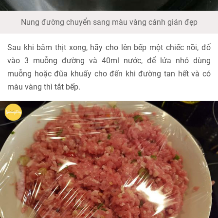
Nung đường chuyển sang màu vàng cánh gián đẹp
Sau khi băm thịt xong, hãy cho lên bếp một chiếc nồi, đổ
vào 3 muỗng đường và 40ml nước, để lửa nhỏ dùng
muỗng hoặc đũa khuấy cho đến khi đường tan hết và có
màu vàng thì tắt bếp.