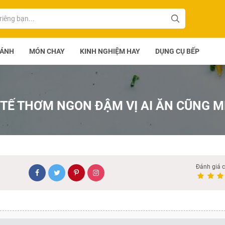
BÁNH
MÓN CHAY
KINH NGHIỆM HAY
DỤNG CỤ BẾP
 TẾ THƠM NGON ĐẬM VỊ AI ĂN CŨNG M
Đánh giá 