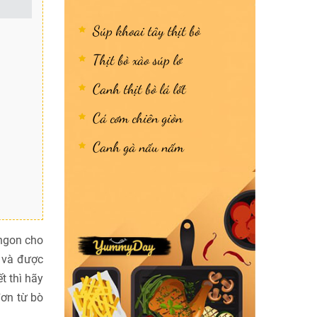
Súp khoai tây thịt bò
Thịt bò xào súp lơ
Canh thịt bò lá lốt
Cá cơm chiên giòn
Canh gà nấu nấm
 ngon cho
ị và được
 thì hãy
đơn từ bò