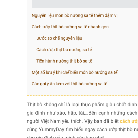
Nguyên liệu món bò nướng sa tế thêm đậm vị
Cách ướp thịt bò nướng sa tế nhanh gọn
Bước sơ chế nguyên liệu
Cách ướp thịt bò nướng sa tế
Tiến hành nướng thịt bò sa tế
Một số lưu ý khi chế biến món bò nướng sa tế
Các gợi ý ăn kèm với thịt bò nướng sa tế
Thịt bò không chỉ là loại thực phẩm giàu chất di
gia đình như xào, hấp, tái,…Bên cạnh những cách 
người Việt Nam yêu thích. Vậy bạn đã biết
cách ướp
cùng YummyDay tìm hiểu ngay cách ướp thịt bò nướ
cho gia đình của mình các bạn nhé!