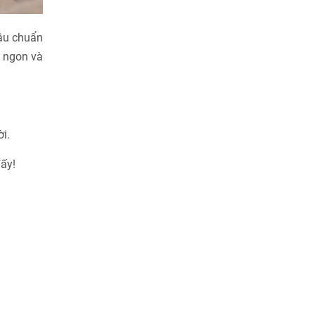
hâu chuẩn
ộ ngon và
i.
đấy!