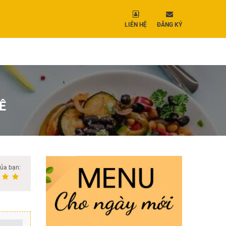
LIÊN HỆ
ĐĂNG KÝ
Ê
của bạn: