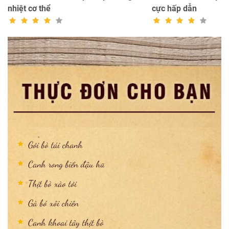
nhiệt cơ thể
cực hấp dẫn
Gỏi bò tái chanh
Canh rong biển đậu hũ
Thịt bò xào tỏi
Gà bó xôi chiên
Canh khoai tây thịt bò