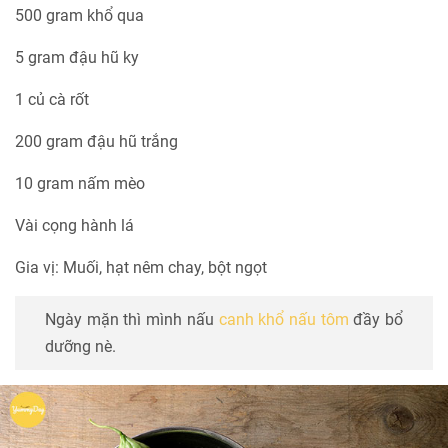
500 gram khổ qua
5 gram đậu hũ ky
1 củ cà rốt
200 gram đậu hũ trắng
10 gram nấm mèo
Vài cọng hành lá
Gia vị: Muối, hạt nêm chay, bột ngọt
Ngày mặn thì mình nấu
canh khổ nấu tôm
đầy bổ
dưỡng nè.