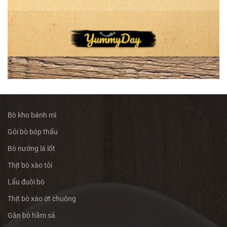
Bò kho bánh mì
Gỏi bò bóp thấu
Bò nướng lá lốt
Thịt bò xào tỏi
Lẩu đuôi bò
Thịt bò xào ớt chuông
Gân bò hầm sả