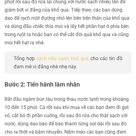
phút rồi sau đó rửa lại chung với nước sạch nhiều lần để
giảm bớt vị đắng của khổ qua. Tiếp theo, các bạn dùng
dao để rạch một đường nhỏ lên bên trên thân của khổ qua
và dùng đầu chiếc thìa moi và lấy hết phần hạt ở phía bên
trong ruột ra hoặc bạn có thể cắt đôi quả khổ qua và cũng
moi hết hạt ra nhé.
Tổng hợp
cách nấu canh khổ qua
cho các tín đồ
đam mê vị đắng nhè nhẹ này.
Bước 2: Tiến hành làm nhân
Bắt đầu ngâm bún tàu trong thau nước lạnh trong khoảng
10 đến 15 phút. Cà rốt sau khi mua về các bạn đem đi gọt
vỏ, cắt bỏ đi phần cuống, rồi sau đó rửa cho thật sạch với
nước, dùng dao bào để bào thành từng sợi dài rồi sau đó
cho ra thớt và băm nhuyễn. Nấm mèo các bạn cũng đem