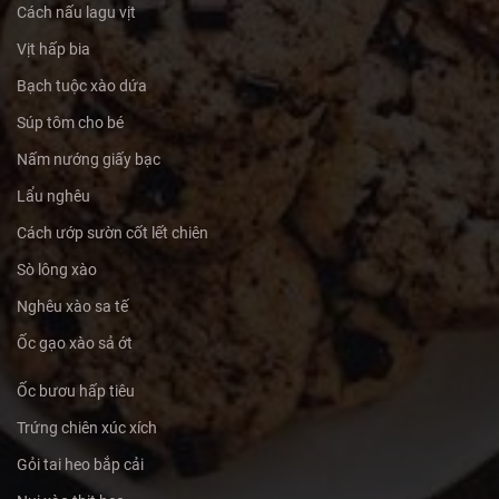
Cách nấu lagu vịt
Vịt hấp bia
Bạch tuộc xào dứa
Súp tôm cho bé
Nấm nướng giấy bạc
Lẩu nghêu
Cách ướp sườn cốt lết chiên
Sò lông xào
Nghêu xào sa tế
Ốc gạo xào sả ớt
Ốc bươu hấp tiêu
Trứng chiên xúc xích
Gỏi tai heo bắp cải