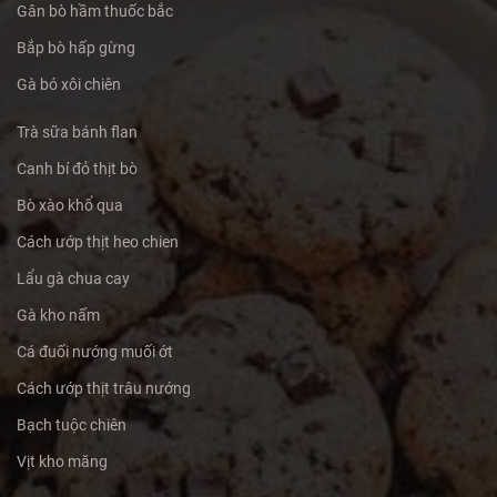
Gân bò hầm thuốc bắc
Bắp bò hấp gừng
Gà bó xôi chiên
Trà sữa bánh flan
Canh bí đỏ thịt bò
Bò xào khổ qua
Cách ướp thịt heo chien
Lẩu gà chua cay
Gà kho nấm
Cá đuối nướng muối ớt
Cách ướp thịt trâu nướng
Bạch tuộc chiên
Vịt kho măng