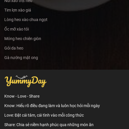
Nui xào thịt heo
Tim lợn xào giá
Lòng heo xào chua ngọt
Ốc mỡ xào tỏi
Móng heo chiên giòn
Gỏi da heo
Gà nướng mật ong
Know - Love - Share
Know: Hiểu rõ điều đang làm và luôn học hỏi mỗi ngày
Love: Đặt cái tâm, cái tình vào mỗi công thức
Share: Chia sẻ niềm hạnh phúc qua những món ăn