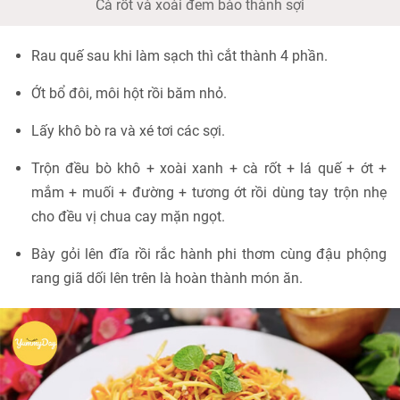
Cà rốt và xoài đem bào thành sợi
Rau quế sau khi làm sạch thì cắt thành 4 phần.
Ớt bổ đôi, môi hột rồi băm nhỏ.
Lấy khô bò ra và xé tơi các sợi.
Trộn đều bò khô + xoài xanh + cà rốt + lá quế + ớt +
mắm + muối + đường + tương ớt rồi dùng tay trộn nhẹ
cho đều vị chua cay mặn ngọt.
Bày gỏi lên đĩa rồi rắc hành phi thơm cùng đậu phộng
rang giã dối lên trên là hoàn thành món ăn.