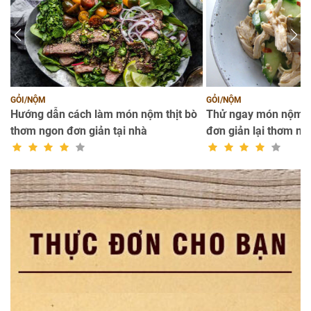
GỎI/NỘM
GỎI/NỘM
Hướng dẫn cách làm món nộm thịt bò
Thử ngay món nộm gà
thơm ngon đơn giản tại nhà
đơn giản lại thơm ng