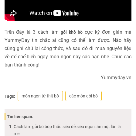
Trên đây là 3 cách làm
cực kỳ đơn giản mà
gỏi khô bò
YummyDay tin chắc ai cũng có thể làm được. Nào hãy
cùng ghi chú lại công thức, và sau đó đi mua nguyên liệu
về để chế biến ngay món ngon này các bạn nhé. Chúc các
bạn thành công!
Yummyday.vn
món ngon từ thịt bò
các món gỏi bò
Tags:
Tin liên quan:
Cách làm gỏi bò bóp thấu siêu dễ siêu ngon, ăn một lần là
mê