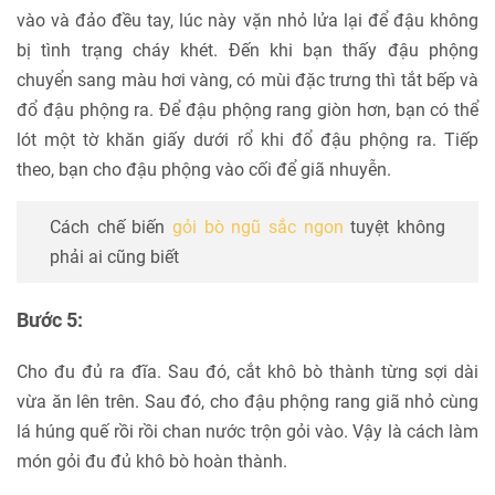
vào và đảo đều tay, lúc này vặn nhỏ lửa lại để đậu không
bị tình trạng cháy khét. Đến khi bạn thấy đậu phộng
chuyển sang màu hơi vàng, có mùi đặc trưng thì tắt bếp và
đổ đậu phộng ra. Để đậu phộng rang giòn hơn, bạn có thể
lót một tờ khăn giấy dưới rổ khi đổ đậu phộng ra. Tiếp
theo, bạn cho đậu phộng vào cối để giã nhuyễn.
Cách chế biến
gỏi bò ngũ sắc ngon
tuyệt không
phải ai cũng biết
Bước 5:
Cho đu đủ ra đĩa. Sau đó, cắt khô bò thành từng sợi dài
vừa ăn lên trên. Sau đó, cho đậu phộng rang giã nhỏ cùng
lá húng quế rồi rồi chan nước trộn gỏi vào. Vậy là cách làm
món gỏi đu đủ khô bò hoàn thành.