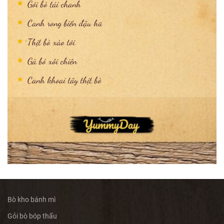
Gỏi bò tái chanh
Canh rong biển đậu hũ
Thịt bò xào tỏi
Gà bó xôi chiên
Canh khoai tây thịt bò
Bò kho bánh mì
Gỏi bò bóp thấu