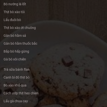
Bò nướng lá lốt
Thịt bò xào tỏi
Lẩu đuôi bò
Thịt bò xào ớt chuông
Gân bò hầm sả
Gân bò hầm thuốc bắc
Bắp bò hấp gừng
Gà bó xôi chiên
Trà sữa bánh flan
Canh bí đỏ thịt bò
Bò xào khổ qua
Cách ướp thịt heo chien
Lẩu gà chua cay