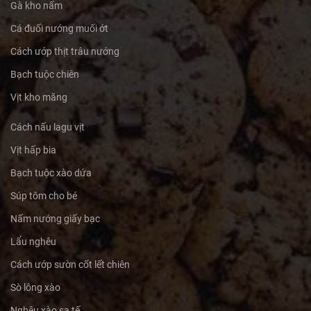
Gà kho nấm
Cá đuối nướng muối ớt
Cách ướp thịt trâu nướng
Bạch tuộc chiên
Vịt kho măng
Cách nấu lagu vịt
Vịt hấp bia
Bạch tuộc xào dứa
Súp tôm cho bé
Nấm nướng giấy bạc
Lẩu nghêu
Cách ướp sườn cốt lết chiên
Sò lông xào
Nghêu xào sa tế