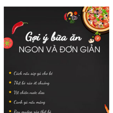
Cách nấu súp gà cho bé
Thịt bò xào ớt chuông
Vịt chiên nước dừa
Canh gà nấu măng
Rau muống xào thịt bò