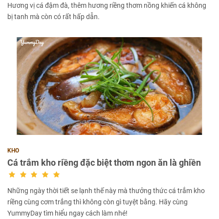
Hương vị cá đậm đà, thêm hương riềng thơm nồng khiến cá không
bị tanh mà còn có rất hấp dẫn.
KHO
Cá trắm kho riềng đặc biệt thơm ngon ăn là ghiền
Những ngày thời tiết se lạnh thế này mà thưởng thức cá trắm kho
riềng cùng cơm trắng thì không còn gì tuyệt bằng. Hãy cùng
YummyDay tìm hiểu ngay cách làm nhé!