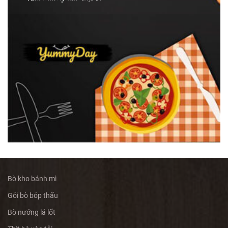
Bò kho bánh mì
Gỏi bò bóp thấu
Bò nướng lá lốt