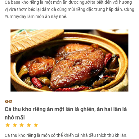
Cá basa kho riềng là một món ăn được người ta biết đến với hương
vị vừa thơm béo lại đậm đà cùng mùi riềng đặc trưng hấp dẫn. Cùng
Yummyday làm món ăn này nhé.
KHO
Cá thu kho riềng ăn một lần là ghiền, ăn hai lần là
nhớ mãi
Cá thu kho riềng là món có thể khiến cả nhà đều thích thú khi ăn.