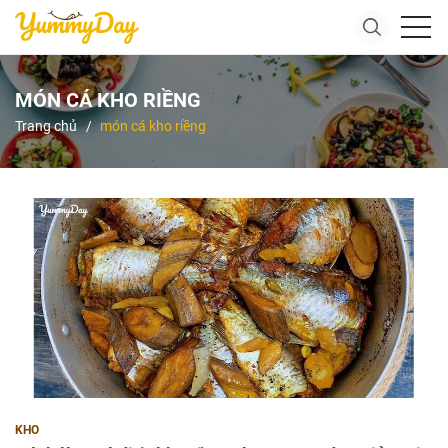
MÓN CÁ KHO RIỀNG
Trang chủ
món cá kho riềng
KHO