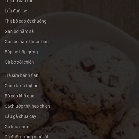
Thịt bò xào tỏi
Lẩu đuôi bò
Thịt bò xào ớt chuông
Gân bò hầm sả
Gân bò hầm thuốc bắc
Bắp bò hấp gừng
Gà bó xôi chiên
Trà sữa bánh flan
Canh bí đỏ thịt bò
Bò xào khổ qua
Cách ướp thịt heo chien
Lẩu gà chua cay
Gà kho nấm
Cá đuối nướng muối ớt