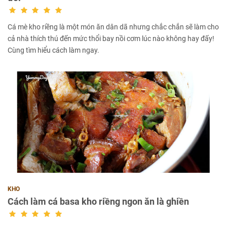
Cá mè kho riềng là một món ăn dân dã nhưng chắc chắn sẽ làm cho
cả nhà thích thú đến mức thổi bay nồi cơm lúc nào không hay đấy!
Cùng tìm hiểu cách làm ngay.
KHO
Cách làm cá basa kho riềng ngon ăn là ghiền