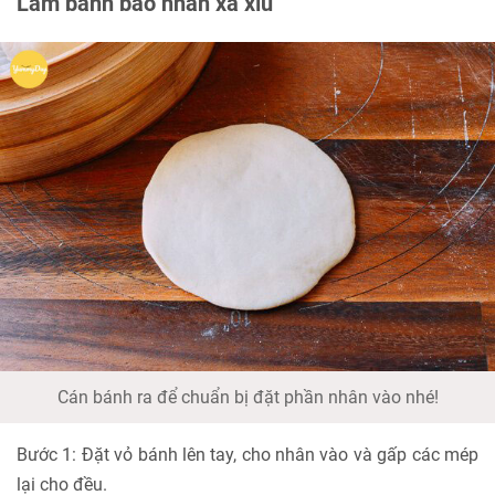
Làm bánh bao nhân xá xíu
Cán bánh ra để chuẩn bị đặt phần nhân vào nhé!
Bước 1: Đặt vỏ bánh lên tay, cho nhân vào và gấp các mép
lại cho đều.