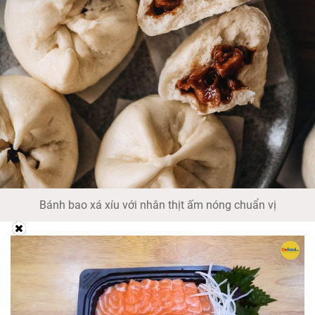
Bánh bao xá xíu với nhân thịt ấm nóng chuẩn vị