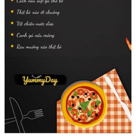
Cách nấu súp gà cho bé
Thịt bò xào ớt chuông
Vịt chiên nước dừa
Canh gà nấu măng
Rau muống xào thịt bò