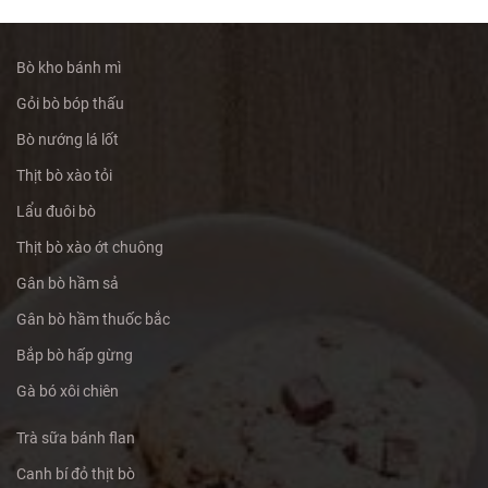
Bò kho bánh mì
Gỏi bò bóp thấu
Bò nướng lá lốt
Thịt bò xào tỏi
Lẩu đuôi bò
Thịt bò xào ớt chuông
Gân bò hầm sả
Gân bò hầm thuốc bắc
Bắp bò hấp gừng
Gà bó xôi chiên
Trà sữa bánh flan
Canh bí đỏ thịt bò