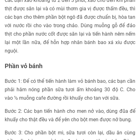
Các bạn xào khoảng từ 2 đến 3 phút, xào cho đến khi phần
thịt được săn lại và có mùi thơm gia vị được thấm đều, thì
các bạn cho thêm phần bột ngô đã được chuẩn bị, hòa tan
với nước rồi cho vào trong chảo. Dùng muỗng gỗ để đảo
thịt cho phần nước cốt được săn lại và tiến hành nêm nếm
lại một lần nữa, để hỗn hợp nhân bánh bao xá xíu được
nguội.
Phần vỏ bánh
Bước 1: Để có thể tiến hành làm vỏ bánh bao, các bạn cần
phải hâm nóng phần sữa tươi ấm khoảng 30 độ C. Cho
vào ½ muỗng cafe đường rồi khuấy cho tan với sữa.
Bước 2: Các bạn tiến hành cho men nở vào, dùng đũa để
khuấy cho thật đều và để yên cho bột men được nở bung.
Bước 3: Cho phần bột mì, sữa tươi còn lại, dầu ăn cùng