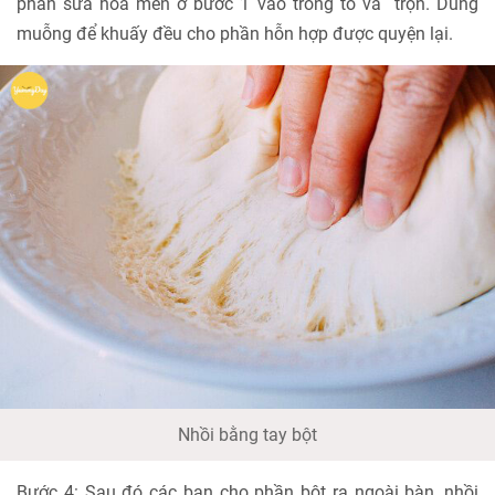
phần sữa hòa men ở bước 1 vào trong tô và trộn. Dùng
muỗng để khuấy đều cho phần hỗn hợp được quyện lại.
Nhồi bằng tay bột
Bước 4: Sau đó các bạn cho phần bột ra ngoài bàn, nhồi