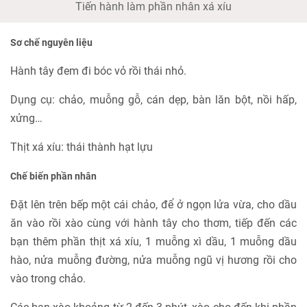
Tiến hành làm phần nhân xá xíu
Sơ chế nguyên liệu
Hành tây đem đi bóc vỏ rồi thái nhỏ.
Dụng cụ: chảo, muỗng gỗ, cán dẹp, bàn lăn bột, nồi hấp,
xửng…
Thịt xá xíu: thái thành hạt lựu
Chế biến phần nhân
Đặt lên trên bếp một cái chảo, để ở ngọn lửa vừa, cho dầu
ăn vào rồi xào cùng với hành tây cho thơm, tiếp đến các
bạn thêm phần thịt xá xíu, 1 muỗng xì dầu, 1 muỗng dầu
hào, nửa muỗng đường, nửa muỗng ngũ vị hương rồi cho
vào trong chảo.