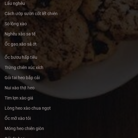
Lẩu nghêu
Cách ướp sườn cốt lết chiên
Sò lông xào
Nghêu xào sa tế
Ốc gạo xào sả ớt
Ốc bươu hấp tiêu
Trứng chiên xúc xích
Gỏi tai heo bắp cải
Nui xào thịt heo
Tim lợn xào giá
Lòng heo xào chua ngọt
Ốc mỡ xào tỏi
Móng heo chiên giòn