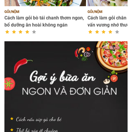
GỎI/NỘM
GỎI/NỘM
ò
Cách làm gỏi bò tái chanh thơm ngon,
Cách làm gỏi chân g
bổ dưỡng ăn hoài không ngán
vấn vương nhớ thươ
Cách nấu súp gà cho bé
Thịt bò xào ớt chuông