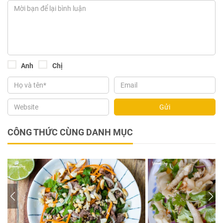
Anh
Chị
Gửi
CÔNG THỨC CÙNG DANH MỤC