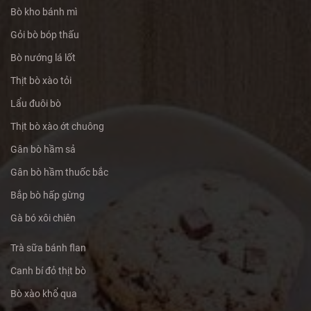
Bò kho bánh mì
Gỏi bò bóp thấu
Bò nướng lá lốt
Thịt bò xào tỏi
Lẩu đuôi bò
Thịt bò xào ớt chuông
Gân bò hầm sả
Gân bò hầm thuốc bắc
Bắp bò hấp gừng
Gà bó xôi chiên
Trà sữa bánh flan
Canh bí đỏ thịt bò
Bò xào khổ qua