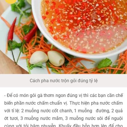
Cách pha nước trộn gỏi đúng tỷ lệ
- Để có món gỏi gà thơm ngon đúng vị thì các bạn cần chế
biến phần nước chấm chuẩn vị. Thực hiện pha nước chấm
với tỉ lệ: 2 muỗng nước cốt chanh, 1 muỗng đường, 2 quả
ớt tươi, 3 muỗng nước mắm, 3 muỗng nước sôi để nguội
cùng với tỏi băm nhuyễn. Khuấy đều hỗn hợp lên để cho