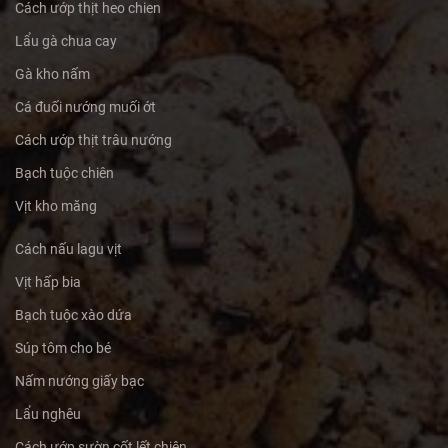
Cách ướp thịt heo chien
Lẩu gà chua cay
Gà kho nấm
Cá đuối nướng muối ớt
Cách ướp thịt trâu nướng
Bạch tuộc chiên
Vịt kho măng
Cách nấu lagu vịt
Vịt hấp bia
Bạch tuộc xào dứa
Súp tôm cho bé
Nấm nướng giấy bạc
Lẩu nghêu
Cách ướp sườn cốt lết chiên