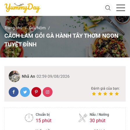
Trang chủ
Gỏi/Nộm
CÁCH LÀM GỎI GÀ HÀNH TÂY THƠM NGON
TUYỆT ĐỈNH
Nhã An
02:59 09/08/2026
Đánh giá của bạn:
Chuẩn bị
Nấu / Nướng
15 phút
30 phút