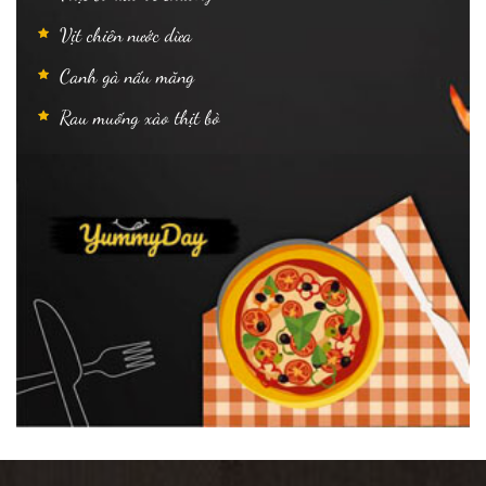
Vịt chiên nước dừa
Canh gà nấu măng
Rau muống xào thịt bò