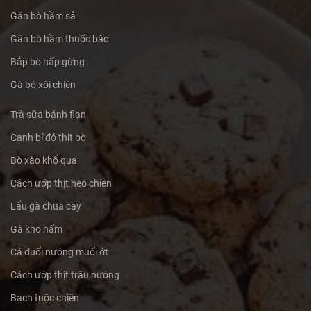
Gân bò hầm sả
Gân bò hầm thuốc bắc
Bắp bò hấp gừng
Gà bó xôi chiên
Trà sữa bánh flan
Canh bí đỏ thịt bò
Bò xào khổ qua
Cách ướp thịt heo chien
Lẩu gà chua cay
Gà kho nấm
Cá đuối nướng muối ớt
Cách ướp thịt trâu nướng
Bạch tuộc chiên