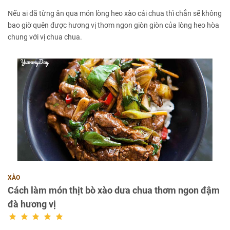
Nếu ai đã từng ăn qua món lòng heo xào cải chua thì chắn sẽ không
bao giờ quên được hương vị thơm ngon giòn giòn của lòng heo hòa
chung với vị chua chua.
XÀO
Cách làm món thịt bò xào dưa chua thơm ngon đậm
đà hương vị