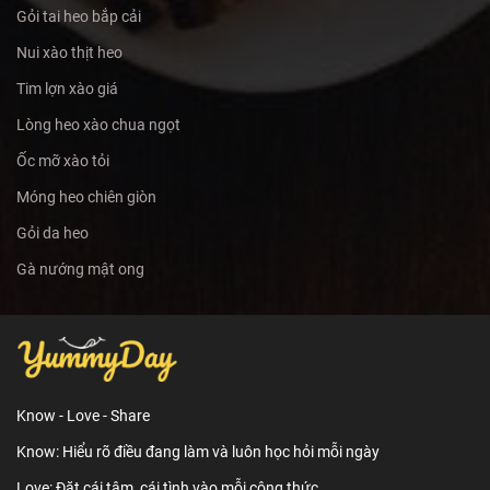
Gỏi tai heo bắp cải
Nui xào thịt heo
Tim lợn xào giá
Lòng heo xào chua ngọt
Ốc mỡ xào tỏi
Móng heo chiên giòn
Gỏi da heo
Gà nướng mật ong
Know - Love - Share
Know: Hiểu rõ điều đang làm và luôn học hỏi mỗi ngày
Love: Đặt cái tâm, cái tình vào mỗi công thức