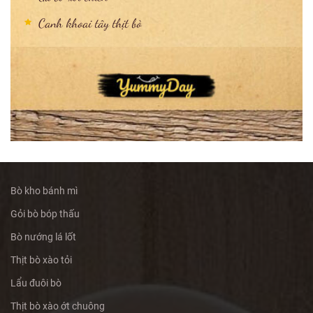
Canh khoai tây thịt bò
Bò kho bánh mì
Gỏi bò bóp thấu
Bò nướng lá lốt
Thịt bò xào tỏi
Lẩu đuôi bò
Thịt bò xào ớt chuông