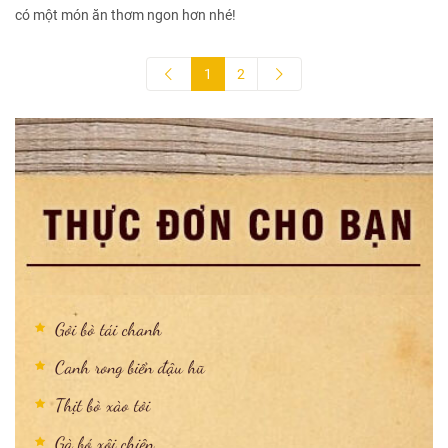
có một món ăn thơm ngon hơn nhé!
1
2
Gỏi bò tái chanh
Canh rong biển đậu hũ
Thịt bò xào tỏi
Gà bó xôi chiên