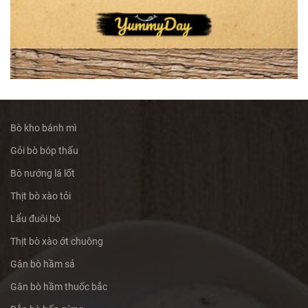
Bò kho bánh mì
Gỏi bò bóp thấu
Bò nướng lá lốt
Thịt bò xào tỏi
Lẩu đuôi bò
Thịt bò xào ớt chuông
Gân bò hầm sả
Gân bò hầm thuốc bắc