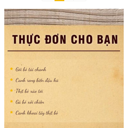
Gỏi bò tái chanh
Canh rong biển đậu hũ
Thịt bò xào tỏi
Gà bó xôi chiên
Canh khoai tây thịt bò