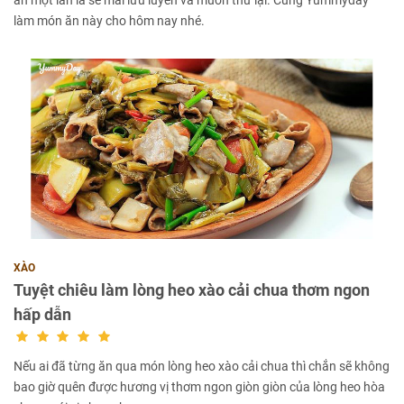
ăn một lần là sẽ mãi lưu luyến và muốn thử lại. Cùng Yummyday
làm món ăn này cho hôm nay nhé.
XÀO
Tuyệt chiêu làm lòng heo xào cải chua thơm ngon
hấp dẫn
Nếu ai đã từng ăn qua món lòng heo xào cải chua thì chắn sẽ không
bao giờ quên được hương vị thơm ngon giòn giòn của lòng heo hòa