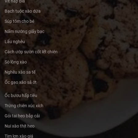
Vịt hấp bia
Bạch tuộc xào dứa
Súp tôm cho bé
Nấm nướng giấy bạc
Lẩu nghêu
Cách ướp sườn cốt lết chiên
Sò lông xào
Nghêu xào sa tế
Ốc gạo xào sả ớt
Ốc bươu hấp tiêu
Trứng chiên xúc xích
Gỏi tai heo bắp cải
Nui xào thịt heo
Tim lợn xào giá