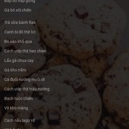
Bắp bò hấp gừng
Gà bó xôi chiên
Trà sữa bánh flan
Canh bí đỏ thịt bò
Bò xào khổ qua
Cách ướp thịt heo chien
Lẩu gà chua cay
Gà kho nấm
Cá đuối nướng muối ớt
Cách ướp thịt trâu nướng
Bạch tuộc chiên
Vịt kho măng
Cách nấu lagu vịt