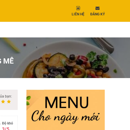
LIÊN HỆ
ĐĂNG KÝ
G MÊ
của bạn:
Độ khó
3/5