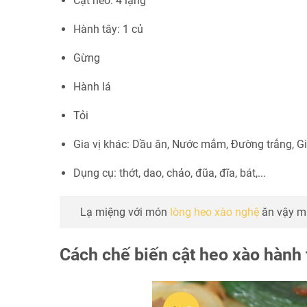
Cật heo: 4 lạng
Hành tây: 1 củ
Gừng
Hành lá
Tỏi
Gia vị khác: Dầu ăn, Nước mắm, Đường trắng, G
Dụng cụ: thớt, dao, chảo, đũa, đĩa, bát,...
Lạ miệng với món
lòng heo xào nghệ
ăn vậy m
Cách chế biến cật heo xào hành 