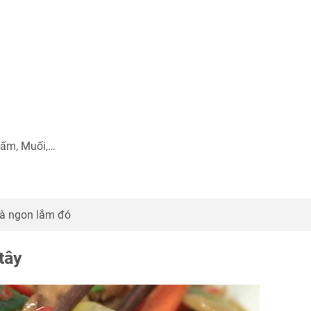
iấm, Muối,…
à ngon lắm đó
tây