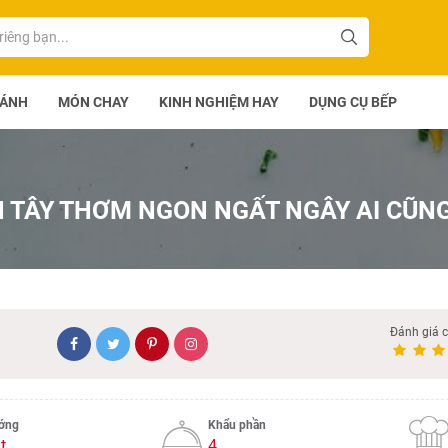
BÁNH
MÓN CHAY
KINH NGHIỆM HAY
DỤNG CỤ BẾP
 TÂY THƠM NGON NGẤT NGÂY AI CŨN
Đánh giá 
ướng
Khẩu phần
t
4