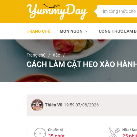
TRANG CHỦ
MÓN NGON
CÔNG THỨC LÀM 
Trang chủ
Xào
CÁCH LÀM CẬT HEO XÀO HÀNH
Thiên Vũ
19:59 07/08/2026
Chuẩn bị
Nấu / N
35 phút
25 phú