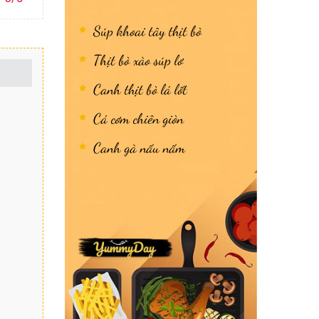
Súp khoai tây thịt bò
Thịt bò xào súp lơ
Canh thịt bò lá lốt
Cá cơm chiên giòn
Canh gà nấu nấm