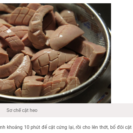
Sơ chế cật heo
h khoảng 10 phút để cật cứng lại, rồi cho lên thớt, bổ đôi cật