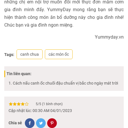
những chị em nội trợ muốn đổi mới thực đơn mâm cơm
gia đình mình đấy. YummyDay mong rằng bạn sẽ thực
hiện thành công món ăn bổ dưỡng này cho gia đình nhé!
Chúc bạn và gia đình ngon miệng.
Yummyday.vn
canh chua
các món ốc
Tags:
Tin liên quan:
Cách nấu canh ốc chuối đậu chuẩn vị bắc cho ngày mát trời
5
/
5
(
1
bình chọn)
Cập nhật lúc: 00:30 AM 04/01/2023
Chia sẻ