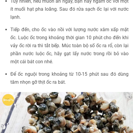
Tuy nhiên, nếu muốn ăn ngay, bạn hãy ngâm ốc với một
ít muối hạt pha loãng. Sau đó rửa sạch ốc lại với nước
lạnh.
Tiếp đến, cho ốc vào nồi với lượng nước xâm xấp mặt
ốc. Luộc ốc trong khoảng thời gian 10 phút cho đến khi
vảy ốc rời ra thì tắt bếp. Múc toàn bộ số ốc ra rổ, còn lại
phần nước luộc ốc, hãy gạt lấy nước trong rồi bỏ vào
một cái bát con nhé.
Để ốc nguội trong khoảng từ 10-15 phút sau đó dùng
tăm nhọn gỡ thịt ốc ra bát.