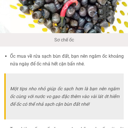
Sơ chế ốc
Ốc mua về rửa sạch bùn đất, bạn nên ngâm ốc khoảng
nửa ngày để ốc nhả hết cặn bẩn nhé.
Một tips nho nhỏ giúp ốc sạch hơn là bạn nên ngâm
ốc cùng với nước vo gạo đặc thêm vào vài lát ớt hiểm
để ốc có thể nhả sạch cặn bùn đất nhé!