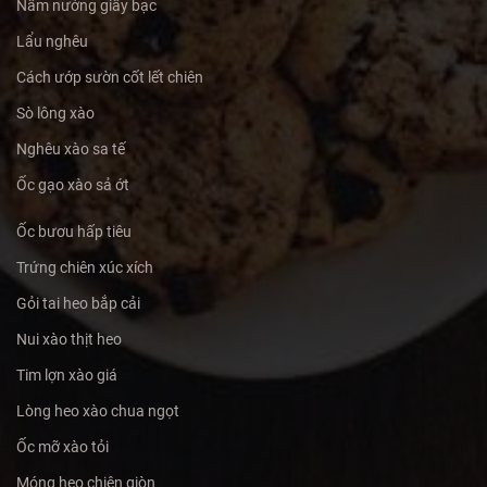
Nấm nướng giấy bạc
Lẩu nghêu
Cách ướp sườn cốt lết chiên
Sò lông xào
Nghêu xào sa tế
Ốc gạo xào sả ớt
Ốc bươu hấp tiêu
Trứng chiên xúc xích
Gỏi tai heo bắp cải
Nui xào thịt heo
Tim lợn xào giá
Lòng heo xào chua ngọt
Ốc mỡ xào tỏi
Móng heo chiên giòn