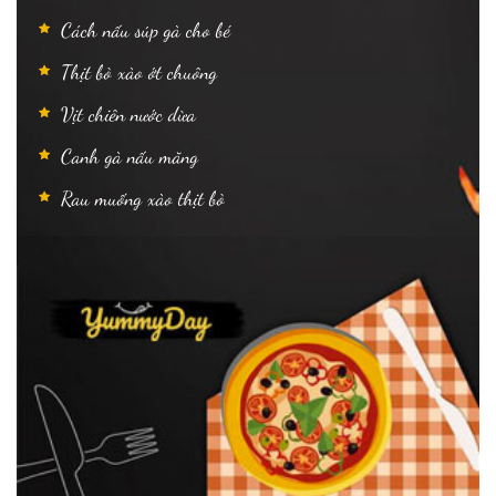
Cách nấu súp gà cho bé
Thịt bò xào ớt chuông
Vịt chiên nước dừa
Canh gà nấu măng
Rau muống xào thịt bò