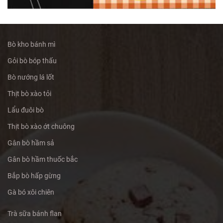
Bò kho bánh mì
Gỏi bò bóp thấu
Bò nướng lá lốt
Thịt bò xào tỏi
Lẩu đuôi bò
Thịt bò xào ớt chuông
Gân bò hầm sả
Gân bò hầm thuốc bắc
Bắp bò hấp gừng
Gà bó xôi chiên
Trà sữa bánh flan