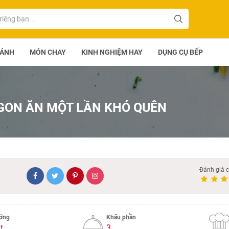
BÁNH
MÓN CHAY
KINH NGHIỆM HAY
DỤNG CỤ BẾP
GON ĂN MỘT LẦN KHÓ QUÊN
Đánh giá 
ướng
Khẩu phần
t
3