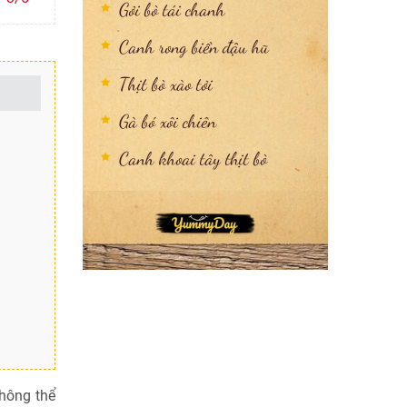
Gỏi bò tái chanh
Canh rong biển đậu hũ
Thịt bò xào tỏi
Gà bó xôi chiên
Canh khoai tây thịt bò
hông thể