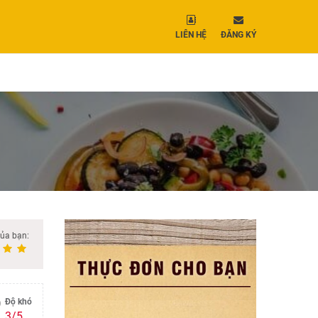
LIÊN HỆ
ĐĂNG KÝ
của bạn:
Độ khó
3/5