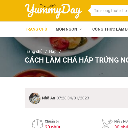
TRANG CHỦ
MÓN NGON
CÔNG THỨC LÀM 
Trang chủ
Hấp
CÁCH LÀM CHẢ HẤP TRỨNG N
Nhã An
07:28 04/01/2023
Chuẩn bị
Nấu / N
20 phút
30 phú