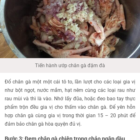
Tiến hành ướp chân gà đậm đà
Đổ chân gà một một cái tô to, lần lượt cho các loại gia vị
như bột ngọt, nước mắm, hạt nêm cùng các loại rau như
rau mùi và thì là vào. Nhớ lấy đũa, hoặc đeo bao tay thực
phẩm trộn đều gia vị cho thấm vào chân gà. Để yên hỗn
hợp chân gà cùng gia vị trong thời gian 15 – 20 phút để
đảm bảo chân gà hòa quyện đủ vị.
Bước 3: Đem chân gà chiên trong chảo ngập dầu