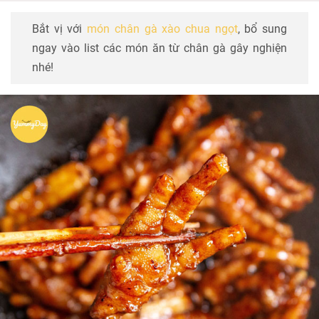
Bắt vị với
món chân gà xào chua ngọt
, bổ sung
ngay vào list các món ăn từ chân gà gây nghiện
nhé!