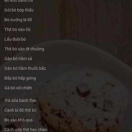
Bò kho bánh mì
Gỏi bò bóp thấu
Bò nướng lá lốt
Thịt bò xào tỏi
Lẩu đuôi bò
Thịt bò xào ớt chuông
Gân bò hầm sả
Gân bò hầm thuốc bắc
Bắp bò hấp gừng
Gà bó xôi chiên
Trà sữa bánh flan
Canh bí đỏ thịt bò
Bò xào khổ qua
Cách ướp thịt heo chien