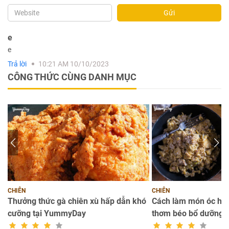
Gửi
e
e
Trả lời
10:21 AM 10/10/2023
CÔNG THỨC CÙNG DANH MỤC
CHIÊN
CHIÊN
Thưởng thức gà chiên xù hấp dẫn khó
Cách làm món óc heo
cưỡng tại YummyDay
thơm béo bổ dưỡng c