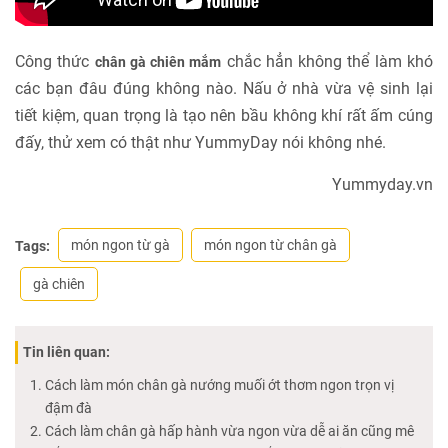
Công thức
chắc hẳn không thể làm khó
chân gà chiên mắm
các bạn đâu đúng không nào. Nấu ở nhà vừa vệ sinh lại
tiết kiệm, quan trọng là tạo nên bầu không khí rất ấm cúng
đấy, thử xem có thật như YummyDay nói không nhé.
Yummyday.vn
món ngon từ gà
món ngon từ chân gà
Tags:
gà chiên
Tin liên quan:
Cách làm món chân gà nướng muối ớt thơm ngon trọn vị
đậm đà
Cách làm chân gà hấp hành vừa ngon vừa dễ ai ăn cũng mê