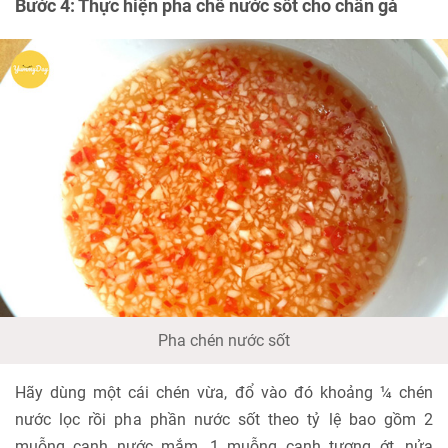
Bước 4: Thực hiện pha chế nước sốt cho chân gà
Pha chén nước sốt
Hãy dùng một cái chén vừa, đổ vào đó khoảng ¼ chén
nước lọc rồi pha phần nước sốt theo tỷ lệ bao gồm 2
muỗng canh nước mắm, 1 muỗng canh tương ớt, nửa