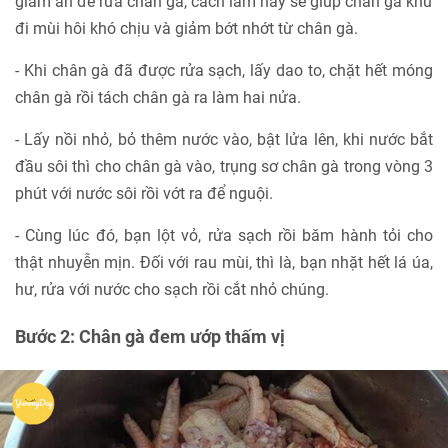
giấm ăn để rửa chân gà, cách làm này sẽ giúp chân gà khử
đi mùi hôi khó chịu và giảm bớt nhớt từ chân gà.
- Khi chân gà đã được rửa sạch, lấy dao to, chặt hết móng
chân gà rồi tách chân gà ra làm hai nửa.
- Lấy nồi nhỏ, bỏ thêm nước vào, bật lửa lên, khi nước bắt
đầu sôi thì cho chân gà vào, trụng sơ chân gà trong vòng 3
phút với nước sôi rồi vớt ra để nguội.
- Cùng lúc đó, bạn lột vỏ, rửa sạch rồi băm hành tỏi cho
thật nhuyễn mịn. Đối với rau mùi, thì là, bạn nhặt hết lá úa,
hư, rửa với nước cho sạch rồi cắt nhỏ chúng.
Bước 2: Chân gà đem ướp thấm vị