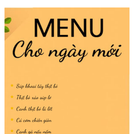
Súp khoai tây thịt bò
Thịt bò xào súp lơ
Canh thịt bò lá lốt
Cá cơm chiên giòn
Canh gà nấu nấm